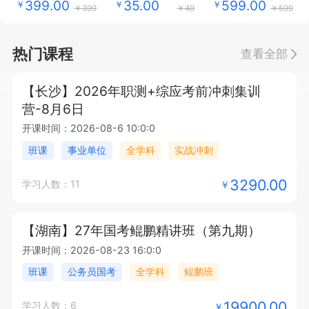
399.00
35.00
599.00
￥
￥
￥
￥399
￥49
￥599
热门课程
查看全部
【长沙】2026年职测+综应考前冲刺集训
营-8月6日
开课时间：2026-08-6 10:0:0
班课
事业单位
全学科
实战冲刺
3290.00
学习人数：11
￥
【湖南】27年国考鲲鹏精讲班（第九期）
开课时间：2026-08-23 16:0:0
班课
公务员国考
全学科
鲲鹏班
19900.00
学习人数：6
￥