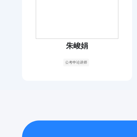
朱峻娟
公考申论讲师