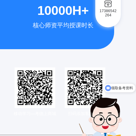
10000H+
17386542
264
核心师资平均授课时长
领取备考资料
移动学习—考德上商城
扫码添加客服老师