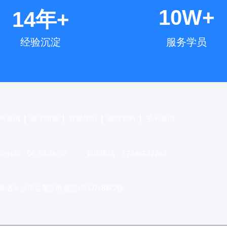
10W+
14年+
经验沉淀
服务学员
考资讯
线下面授
在线学习
辅导资料
关于我们
业时间：08:30-18:00
咨询电话：17386542264
南省长沙市岳麓区惟盛园16/17/18栋2楼