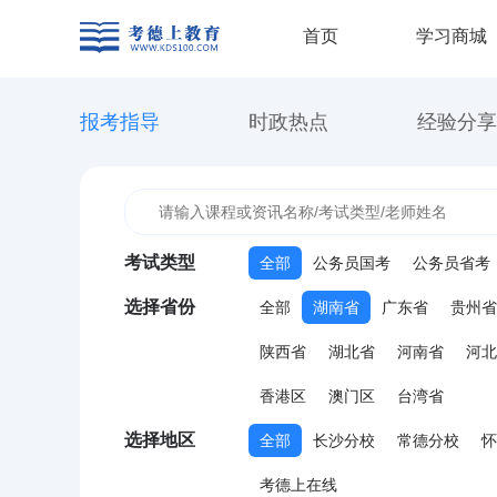
首页
学习商城
报考指导
时政热点
经验分享
考试类型
全部
公务员国考
公务员省考
选择省份
全部
湖南省
广东省
贵州省
陕西省
湖北省
河南省
河北
香港区
澳门区
台湾省
选择地区
全部
长沙分校
常德分校
怀
考德上在线