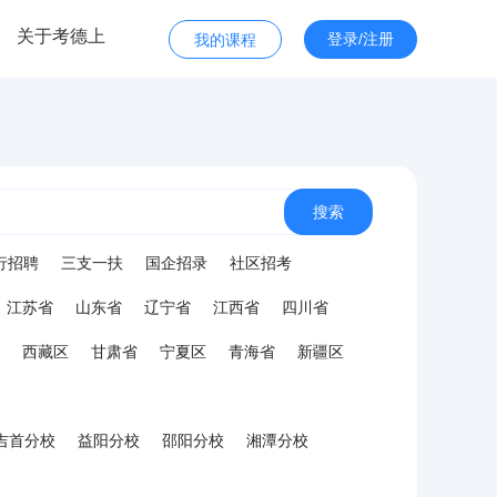
关于考德上
登录/注册
我的课程
搜索
行招聘
三支一扶
国企招录
社区招考
江苏省
山东省
辽宁省
江西省
四川省
西藏区
甘肃省
宁夏区
青海省
新疆区
吉首分校
益阳分校
邵阳分校
湘潭分校