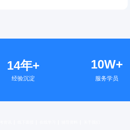
10W+
14年+
经验沉淀
服务学员
考资讯
线下面授
在线学习
辅导资料
关于我们