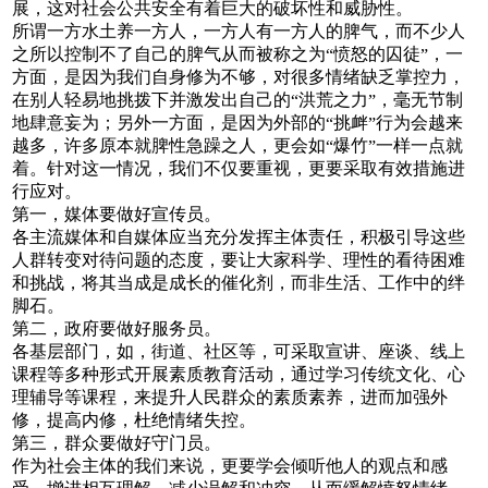
展，这对社会公共安全有着巨大的破坏性和威胁性。
所谓一方水土养一方人，一方人有一方人的脾气，而不少人
之所以控制不了自己的脾气从而被称之为
愤怒的囚徒
，一
“
”
方面，是因为我们自身修为不够，对很多情绪缺乏掌控力，
在别人轻易地挑拨下并激发出自己的
洪荒之力
，毫无节制
“
”
地肆意妄为；另外一方面，是因为外部的
挑衅
行为会越来
“
”
越多，许多原本就脾性急躁之人，更会如
爆竹
一样一点就
“
”
着。针对这一情况，我们不仅要重视，更要采取有效措施进
行应对。
第一，媒体要做好宣传员。
各主流媒体和自媒体应当充分发挥主体责任，积极引导这些
人群转变对待问题的态度，要让大家科学、理性的看待困难
和挑战，将其当成是成长的催化剂，而非生活、工作中的绊
脚石。
第二，政府要做好服务员。
各基层部门，如，街道、社区等，可采取宣讲、座谈、线上
课程等多种形式开展素质教育活动，通过学习传统文化、心
理辅导等课程，来提升人民群众的素质素养，进而加强外
修，提高内修，杜绝情绪失控。
第三，群众要做好守门员。
作为社会主体的我们来说，更要学会倾听他人的观点和感