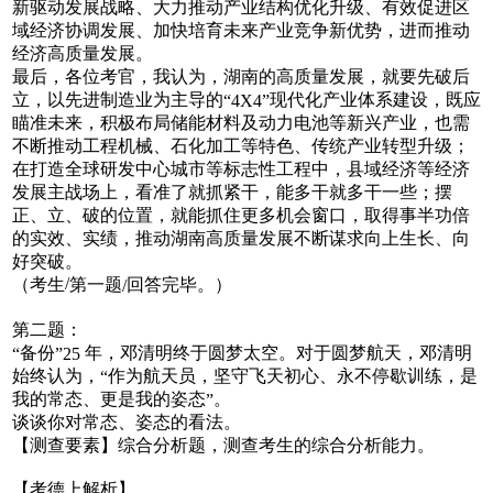
新驱动发展战略、大力推动产业结构优化升级、有效促进区
域经济协调发展、加快培育未来产业竞争新优势，进而推动
经济高质量发展。
最后，各位考官，我认为，湖南的高质量发展，就要先破后
立，以先进制造业为主导的
现代化产业体系建设，既应
“4X4”
瞄准未来，积极布局储能材料及动力电池等新兴产业，也需
不断推动工程机械、石化加工等特色、传统产业转型升级；
在打造全球研发中心城市等标志性工程中，县域经济等经济
发展主战场上，看准了就抓紧干，能多干就多干一些；摆
正、立、破的位置，就能抓住更多机会窗口，取得事半功倍
的实效、实绩，推动湖南高质量发展不断谋求向上生长、向
好突破。
/
（考生
第一题
回答完毕。）
/
第二题：
备份
年，邓清明终于圆梦太空。对于圆梦航天，邓清明
“
”25
始终认为，
作为航天员，坚守飞天初心、永不停歇训练，是
“
我的常态、更是我的姿态
。
”
谈谈你对常态、姿态的看法。
【测查要素】综合分析题，测查考生的综合分析能力。
【考德上解析】