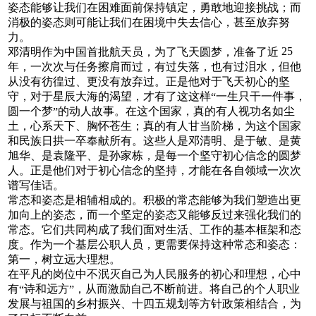
姿态能够让我们在困难面前保持镇定，勇敢地迎接挑战；而
消极的姿态则可能让我们在困境中失去信心，甚至放弃努
力。
25
邓清明作为中国首批航天员，为了飞天圆梦，准备了近
年，一次次与任务擦肩而过，有过失落，也有过泪水，但他
从没有彷徨过、更没有放弃过。正是他对于飞天初心的坚
守，对于星辰大海的渴望，才有了这这样
一生只干一件事，
“
圆一个梦
的动人故事。在这个国家，真的有人视功名如尘
”
土，心系天下、胸怀苍生；真的有人甘当阶梯，为这个国家
和民族日拱一卒奉献所有。这些人是邓清明、是于敏、是黄
旭华、是袁隆平、是孙家栋，是每一个坚守初心信念的圆梦
人。正是他们对于初心信念的坚持，才能在各自领域一次次
谱写佳话。
常态和姿态是相辅相成的。积极的常态能够为我们塑造出更
加向上的姿态，而一个坚定的姿态又能够反过来强化我们的
常态。它们共同构成了我们面对生活、工作的基本框架和态
度。作为一个基层公职人员，更需要保持这种常态和姿态：
第一，树立远大理想。
在平凡的岗位中不泯灭自己为人民服务的初心和理想，心中
有
诗和远方
，从而激励自己不断前进。将自己的个人职业
“
”
发展与祖国的乡村振兴、十四五规划等方针政策相结合，为