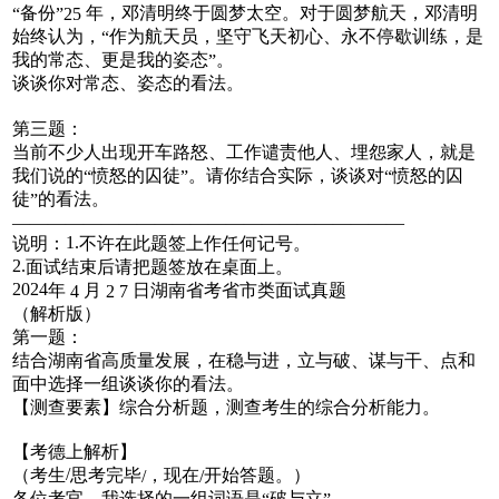
备份
年，邓清明终于圆梦太空。对于圆梦航天，邓清明
“
”25
始终认为，
作为航天员，坚守飞天初心、永不停歇训练，是
“
我的常态、更是我的姿态
。
”
谈谈你对常态、姿态的看法。
第三题：
当前不少人出现开车路怒、工作谴责他人、埋怨家人，就是
我们说的
愤怒的囚徒
。请你结合实际，谈谈对
愤怒的囚
“
”
“
徒
的看法。
”
——————————————————————
1.
说明：
不许在此题签上作任何记号。
2.
面试结束后请把题签放在桌面上。
2024
年
月
日湖南省考省市类面试真题
4
2 7
（解析版）
第一题：
结合湖南省高质量发展，在稳与进，立与破、谋与干、点和
面中选择一组谈谈你的看法。
【测查要素】综合分析题，测查考生的综合分析能力。
【考德上解析】
/
（考生
思考完毕
，现在
开始答题。）
/
/
各位考官，我选择的一组词语是
破与立
。