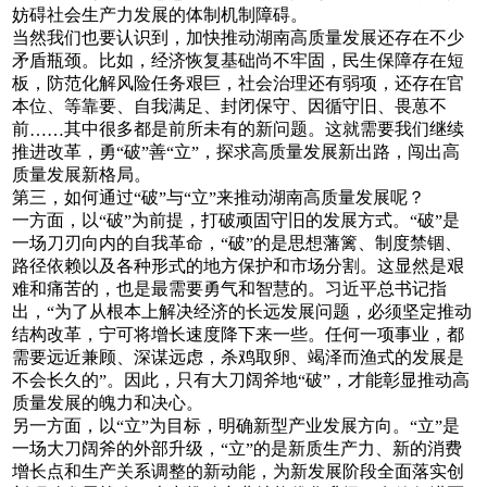
妨碍社会生产力发展的体制机制障碍。
当然我们也要认识到，加快推动湖南高质量发展还存在不少
矛盾瓶颈。比如，经济恢复基础尚不牢固，民生保障存在短
板，防范化解风险任务艰巨，社会治理还有弱项，还存在官
本位、等靠要、自我满足、封闭保守、因循守旧、畏葸不
前
其中很多都是前所未有的新问题。这就需要我们继续
……
推进改革，勇
破
善
立
，探求高质量发展新出路，闯出高
“
”
“
”
质量发展新格局。
第三，如何通过
破
与
立
来推动湖南高质量发展呢？
“
”
“
”
一方面，以
破
为前提，打破顽固守旧的发展方式。
破
是
“
”
“
”
一场刀刃向内的自我革命，
破
的是思想藩篱、制度禁锢、
“
”
路径依赖以及各种形式的地方保护和市场分割。这显然是艰
难和痛苦的，也是最需要勇气和智慧的。习近平总书记指
出，
为了从根本上解决经济的长远发展问题，必须坚定推动
“
结构改革，宁可将增长速度降下来一些。任何一项事业，都
需要远近兼顾、深谋远虑，杀鸡取卵、竭泽而渔式的发展是
不会长久的
。因此，只有大刀阔斧地
破
，才能彰显推动高
”
“
”
质量发展的魄力和决心。
另一方面，以
立
为目标，明确新型产业发展方向。
立
是
“
”
“
”
一场大刀阔斧的外部升级，
立
的是新质生产力、新的消费
“
”
增长点和生产关系调整的新动能，为新发展阶段全面落实创