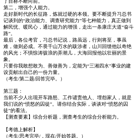
了目标不断向前。
第二，增强个人能力。
走好新时代的长征路，炼就过硬的本领。要不断提升习总书
记谈到的
政治能力、调查研究能力
等七种能力，真正做到
“
”
解民忧、暖民心，通过能力的增强，走出一条康庄大道
奋斗
“
路
。
”
最后，各位考官，习总书记说，路虽远，行则将至，事虽
难，做则必成。不畏千山万水的跋涉者，山川回馈他以奇绝
的风光；不惧惊涛骇浪的弄潮儿，大海回报他以壮丽的景
象。
只要你我敢想敢为、善做善为，定能为
三湘四水
事业的建
“
”
设贡献出自己的一份力量。
/
（考生
第二题
回答完毕。）
/
第三题：
当前不少人出现开车路怒、工作谴责他人、埋怨家人，就是
我们说的
愤怒的囚徒
。请你结合实际，谈谈对
愤怒的囚
“
”
“
徒
的看法。
”
【测查要素】综合分析题，测查考生的综合分析能力。
【考德上解析】
/
（考生
思考完毕
，现在
开始答题。）
/
/