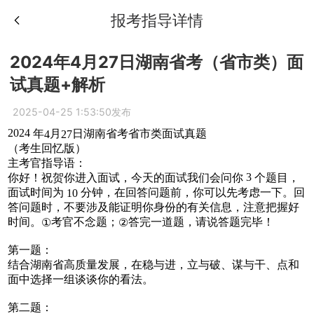
报考指导详情
2024年4月27日湖南省考（省市类）面
试真题+解析
2025-04-25 1:53:50发布
2024
年
月
日湖南省考省市类面试真题
4
27
（考生回忆版）
主考官指导语：
3
你好！祝贺你进入面试，今天的面试我们会问你
个题目，
面试时间为
分钟，在回答问题前，你可以先考虑一下。回
10
答问题时，不要涉及能证明你身份的有关信息，注意把握好
时间。
考官不念题；
答完一道题，请说答题完毕！
①
②
第一题：
结合湖南省高质量发展，在稳与进，立与破、谋与干、点和
面中选择一组谈谈你的看法。
第二题：