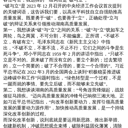
“
”
破与立
是
年
月召开的中央经济工作会议首次提到
“
”
2023
12
的关键词语，这告诉我们要，以高水平科技自立自强助推高
质量发展。既要勇于
破
，也要善于
立
，正确处理
立与
“
”
“
”
“
破
的辩证关系来引领推动湖南高质量发展。
”
第一，我想谈谈
破
与
立
之间的关系：
破
与
立
犹如车之
“
”
“
”
“
”
“
”
两轮，鸟之两翼，不可分割，不能偏废。正所谓，
不破不
“
立，有破有立
。毛泽东同志在《新民主主义论》中指
”
出，
不破不立，不塞不流，不止不行，它们之间的斗争是生
“
死斗争
。邓小平同志在
年
月的讲话中指出，
只破不
”
1959
2
“
立是不对的。原来破了而没有立的，要立个新的；过去繁琐
的，立一个简要的；破了不合理的，要立一个合理的
。习近
”
平总书记在
年
月的全国两会上谈到
积极稳妥推进碳
2022
3
“
达峰碳中和工作
问题时指出，
绿色转型是一个过程，不是
”
“
一蹴而就的事情。要先立后破，而不能够未立先破
。
”
第二，我想谈谈湖南的高质量发展：
号角连营烽烟起，战鼓
“
催征马蹄疾。
迈向高质量发展的冲锋号已响彻三湘大地。正
”
如习近平总书记指出，
向改革创新要动力，发挥引领高质量
“
发展的重要动力源作用
，加快推动高质量发展，是一个持续
”
深化改革创新的过程。
而深化改革创新，说到底就是要运用新思路、推出新举措、
创建新机制，冲破思想观念束缚，破除利益固化藩篱，清除