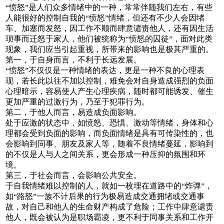
愤怒
是人们众多情绪中的一种，常常伴随我们左右，有些
“
”
人能很好的控制自我的
愤怒
情绪，但还有不少人会因堵
“
”
车、加塞而发怒，因工作不顺而肆意谴责他人，还有因生活
琐事而迁怒于家人，他们被统称为
愤怒的囚徒
，面对此类
“
”
现象，我们应当引起重视，所带来的影响也是极其严重的。
第一，于自身而言，不利于长远发展。
愤怒
不仅仅是一种情绪的表达，更是一种不良的心理表
“
”
现，若长此以往不加以控制，难免会对自身造成强烈的负面
心理暗示，容易使人产生心理疾病，随时都可能诱发、催生
更加严重的过激行为，乃至于犯罪行为。
第二，于他人而言，易造成负面影响。
处于应激的状态中，如愤怒、恐惧、激动等情绪，身体和心
理都会受到负面的影响，而负面情绪是具有可传染性的，也
会影响到同事、朋友及家人等，随着不良情绪蔓延，影响到
的不仅是人与人之间关系，更会形成一种压抑的氛围和环
境。
第三，于社会而言，会影响公共安全。
于自我情绪难以控制的人，就如一枚埋在道路中的
炸弹
，
“
”
如
路怒
一族不计后果的行为极易造成交通拥堵或交通事
“
”
故，对自己和他人的生命财产构成了危险；工作中肆意谴责
他人，既会被认为是职场霸凌，更不利于同事关系和工作开