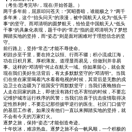
/
（考生
思考完毕
，现在
开始答题。）
/
/
两千多年前，屈原叩问苍天：
冥昭瞢暗，谁能极之？
两千
“
”
多年来，这个
抬头问天
的浪漫，被中国航天人化为
低头干
“
”
“
事
的坚守。而邓清明的圆梦航天，恰恰是中国航天人
低头
”
“
干事
的具象化表现，题干中的
常态
指的是邓清明为了梦想
”
“
”
脚踏实地的坚持，而
姿态
则是面对困难对于理想信念的坚
“
”
守。
前行路上，坚持
常态
才能不辱使命。
“
”
积跬步至千里，要在持之以恒、行而不辍；积小流成江海，
功在日积月累、厚积薄发。道理显而易见，但做到并非易
事。这样的
邓清明
何止在航天一域。你如果留心，就会发
“
”
现在我们美好生活背后，有太多默默坚守的
邓清明
。当我
“
”
们在坐在家里喝着汽水看着电视的时候，其背后是无数的戍
边卫士在边疆为了祖国安宁而默默坚守；当我们夜晚独自一
人走在回家的路上，即使没有路灯也不害怕的时候，不要忘
记维护城市运行秩序的民警；当我们欣喜于抗击疫情取得决
定性胜利时，不要忘记那些披甲逆行的医生、社区门口值守
的基层工作者。如果没有他们一直以来脚踏实地的坚持，就
不会有今天的万家灯火。
逐梦之旅，保持
姿态
才能创造奇迹。
“
”
十年饮冰，难凉热血。逐梦之旅不会一帆风顺，一个积极的