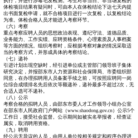
执行，并进行涉毒毛发检测。考生对非当日、非当场复检的
体检项目结果有疑问时，可由本人在体检结论下达七天内提
出书面复检申请，就不合格项目进行一次复检，以复检结论
为准。体检合格人员才能进入考察环节。
（六）考察
重点考察应聘人员的思想政治表现、遵纪守法、道德品质、
业务能力、工作实绩、应聘资格条件、心理素质及人事档案
等方面的情况。组织考察时，应根据考察对象的情况采取适
当的考察方式，并形成具体的考察结论。
（七）递补
引进计划出现空缺时，经引进单位或主管部门领导班子集体
研究决定，并报邵东市人力资源和社会保障局、市委组织部
同意，在办理拟聘用人员备案手续之前，可按照应聘同一岗
位综合成绩排名先后依次等额递补，递补最多不超过2次，无
合适人选可不递补。
（八）公示
考察合格的拟聘人员，由邵东市委人才工作领导小组办公室
在邵东市人民政府门户网站（www.shaodong.gov.cn）公示5个
工作日，接受社会监督。公示期间如被实名举报者，经查证
属实，取消聘用资格。
（九）聘用
经公示无异议的人员，由用人单位按相关规定和程序办理进