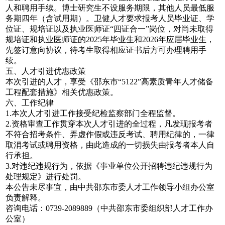
人和聘用手续。博士研究生不设服务期限，其他人员最低服
务期四年（含试用期）。卫健人才要求报考人员毕业证、学
位证、规培证以及执业医师证“四证合一”岗位，对尚未取得
规培证和执业医师证的2025年毕业生和2026年应届毕业生，
先签订意向协议，待考生取得相应证书后方可办理聘用手
续。
五、人才引进优惠政策
本次引进的人才，享受《邵东市“5122”高素质青年人才储备
工程配套措施》相关优惠政策。
六、工作纪律
1.本次人才引进工作接受纪检监察部门全程监督。
2.资格审查工作贯穿本次人才引进的全过程，凡发现报考者
不符合招考条件、弄虚作假或违反考试、聘用纪律的，一律
取消考试或聘用资格，由此造成的一切损失由报考者本人自
行承担。
3.对违纪违规行为，依据《事业单位公开招聘违纪违规行为
处理规定》进行处罚。
本公告未尽事宜，由中共邵东市委人才工作领导小组办公室
负责解释。
咨询电话：0739-2089889（中共邵东市委组织部人才工作办
公室）