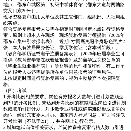
地点：邵东市城区第二初级中学体育馆（邵东大道与两塘路
交叉口东20米）。
现场资格复审由用人单位及其主管部门、组织部、人社局组
织实施。
符合资格复审报考人员需在指定时间到指定地点进行资格复
审，原则上须本人在现场，现场资格复审时须提供《2026年
邵东市集中引才报名表》、近期1寸同底免冠半身彩色照片2
张、本人有效居民身份证、学历学位证（含本科阶段）、
《教育部学历证书电子注册备案表》（2026年应届毕业生可
提供《教育部学籍在线验证报告》及加盖毕业院校公章的
《毕业生就业推荐表》）等材料的原件和复印件。有工作单
位的报考人员还需提供所在单位同意报考的证明原件。
未按规定时间进行资格复审的，视为主动放弃本次招聘资
格。
（四）考试
1.开考比例相关要求。岗位有效报名人数与引进计划数须达
到3:1的开考比例，未达到开考比例的核减相应岗位引进计划
数或取消引进计划。对少数专业特殊或确实难以形成竞争的
岗位，经邵东市委人才办、邵东市人社局同意，可适当降低
开考比例（不低于2:1），并在网上进行公示。
2.增加笔试岗位相关要求。若岗位资格复审合格人数与引进