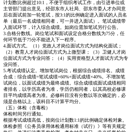
计划数比例超过10:1，不便于组织考试工作，由引进单位或
主管部门提出意见，经邵东市人社局、邵东市委人才办同意
后在面试前加一轮笔试，按3:1的比例确定进入面试的人员名
单（最后一名成绩相同者，可一并进入面试）。笔试成绩带
入面试环节，计入综合成绩。如岗位需加笔试另行公告。
3.合格分数线。岗位笔试和面试设定合格分数线为75分，任
何环节低于75分不能进入下一程序。
4.面试方式。（1）党政人才岗位面试方式为结构化面试；
（2）教育人才岗位面试方式为上微型课；（3）卫健人才岗
位面试方式为专业问答；（4）实用资格型人才面试方式为专
业问答。
5.考试成绩认定。增加笔试岗位，根据综合成绩排名。成绩
合成：综合成绩=笔试成绩×60%+面试成绩×40%。不增加笔
试岗位，以面试成绩为最终成绩。综合成绩或面试成绩相同
者排名，以学历高者为准，学历仍相同者，以其高校必修课
目平均成绩高者为准。必修科目没有分数以等次确定的，必
须是合格以上，该科目不计算平均分。
（五）体检（含毒检）
体检时间另行通知。
根据考试成绩高低，按岗位计划数1:1的比例确定体检对象。
体检参照《公务员录用体检通用标准（试行）》等有关规定