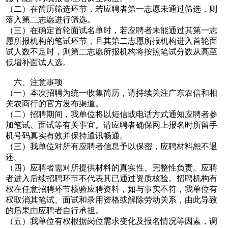
（二）在简历筛选环节，若应聘者第一志愿未通过筛选，则
落入第二志愿进行筛选。
（三）在确定首轮面试名单时，若应聘者未能通过其第一志
愿所报机构的笔试环节，且其第二志愿所报机构进入首轮面
试人数不足时，则第二志愿所报机构将按照笔试分数从高至
低增补面试人选。
六、注意事项
（一）本次招聘为统一收集简历，请持续关注广东农信和相
关农商行的官方发布渠道。
（二）招聘期间，我单位将以短信或电话方式通知应聘者参
加笔试、面试等有关事宜。请应聘者确保网上报名时所留手
机号码真实有效并保持通讯畅通。
（三）我单位对所有应聘者信息予以保密，应聘材料恕不退
还。
（四）应聘者需对所提供材料的真实性、完整性负责。应聘
者进入后续招聘环节不代表其已通过资质核验。招聘机构有
权在任意招聘环节核验应聘资料，如与事实不符，我单位有
权取消其笔试、面试和录用资格或解除劳动关系，由此导致
的后果由应聘者自行承担。
（五）我单位有权根据岗位需求变化及报名情况等因素，调