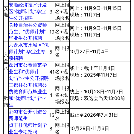
安顺经济技术开发
网上报
安
网上：11月9日-11月15日
区“优师计划”毕业
名+现
3
顺
现场：11月7日
生公开招聘
场报名
关岭自治县公费师
网上报
网上：11月9日-11月15日
范生、“优师计划”
名+现
19
现场：11月7日
毕业生公开招聘
场报名
六盘水市水城区“优
网上报
师计划” 毕业生专
10月27日-11月4日
5
六
名
项招聘
盘
盘州市公费师范毕
网上报
水
线上：截止至11月4日
业生和“优师计
名+现
41
现场：2025年11月7日
划”毕业生公开招聘
场报名
三都县公开招聘公
网上报
费教育师范毕业生
线上：10月28日-11月7日
名+现
4
黔
和“优师计划”毕业
现场：双选会当天13:00前
场报名
南
生
都匀市公开引进公
网上报
截止至2026年7月31日
15
费师范生
名
贞丰县优师计划毕
网上报
10月29日-11月6日
8
业生专项招聘
名