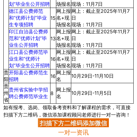
划”毕业生公开招聘
场报名
现场：11月7日
德江县公费师范
网上报
网上：截止至2025年11月7
和“优师计划”毕业
名+现
日
15
生专项招聘
场报名
现场：11月7日
印江自治县公费师
网上报
网上：截止至2025年11月7
范和“优师计划”毕
名+现
日
13
业生公开招聘
场报名
现场：11月7日
江口县公费师范毕
网上报
网上：截止至2025年11月7
业生和“优师计
名+现
日
16
划”毕业生公开招聘
场报名
现场：11月7日
贵
开阳县公费师范生
网上报
10月29日-11月10日
16
阳
招聘
名
贵
贵州省实验中学招
网上报
州
10月29日-11月5日
8
聘公费师范毕业生
名
省
如有报考、选岗、领取备考资料和了解课程的需求，可直接
扫描下方二维码，微信添加课程顾问老师进行一对一咨询！
扫描下方二维码添加微信
一对一资讯