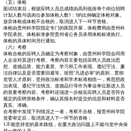
（五）体检
面试结束后，根据应聘人员总成绩由高到低按单个岗位招聘
计划人数与该岗位参加体检人数1：1的比例确定体检对象。
放弃体检或体检不合格的，取消进入下一环节资格。
体检由贵州科学院指定专门的医院开展，体检费用由贵州科
学院承担。体检标准参照贵州省公务员录用体检标准执行。
体检的具体时间另行通知。
（六）考察
体检合格的应聘人员确定为考察对象，由贵州科学院会同用
人企业对其进行考察。考察内容主要包括应聘人员政治思
想、道德品质、能力素质、学习和工作表现、遵纪守法、廉
洁自律以及是否需要回避等。按照“凡进必审”的原则，贯彻
党管人才原则，坚持政治标准和学术标准相统一，将思想政
治表现、遵纪守法情况、道德品行等作为事业单位新进人员
的首要考察内容。考察时还须进一步核实应聘人员是否符合
规定的应聘资格条件，确认其报名时提交的信息和材料是否
真实、准确。
在考察中发现下列情况之一者，考察不合格，报贵州科学院
党委审定后，取消其进入下一环节的资格：
1.不能坚持党的基本路线，在重大政治问题上不能与党中央保
持一致的人员；