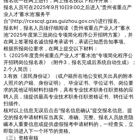
报名统一在网上进行，网上报名按以下程序开展：
报名人员可在2025年9月10日9:00之后进入“贵州省重点产
业人才‘蓄水池’服务平
台”(http://rcxscqt.gzas.guizhou.gov.cn/)进行报名。
报名时，报名人员须仔细阅读《贵州省重点产业人才“蓄水
池”2025年度第三批岗位专项简化程序公开招聘方案》，并
在网上签署报名诚信报考承诺书，承诺已知悉告知事项。
根据所报岗位要求，在网上提交以下材料：
1.《2025年度贵州省重点产业人才“蓄水池”专项简化程序公
开招聘岗位报名表》（附件3，报名完成后系统自动生成）；
2.个人简历；
3.有效《居民身份证》（或户籍所在地公安机关出具的附本
人照片的户籍、身份证明）、毕业证书、学位证书、岗位要
求的其他证明材料扫描件，具有专业技术职务任职资格的应
聘人员，须提供最高专业技术职务任职资格证书、聘任证书
扫描件。
核对以上信息无误后点击“报名信息确认”提交报名信息。提
交的报名申请材料应当真实、准确、完整。报名人员故意隐
瞒本人重要信息或提供虚假报考申请材料的，一经查实，立
即取消进入下一个环节的资格。
（三）资格审核