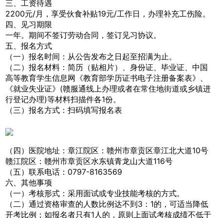
三、工资待遇
2200元/月，享受伙食补贴19元/工作日，办理补充工伤险。
四、见习期限
一年。期间不签订劳动合同，签订见习协议。
五、报名方式
（一）报名时间：从公告发布之日起至招满为止。
（二）报名材料：简历（贴相片）、身份证、毕业证、中国
高等教育学生信息网《教育部学历证书电子注册备案表》、
《就业失业证》(赣服通线上办理或者在常住地街道或乡镇进
行登记办理)等材料扫描件各1份。
（三）报名方式：扫码填写报名表
（四）医院地址：章江院区：赣州市章贡区章江北大道10号
赣江院区：赣州市章贡区水东镇青龙山大道116号
（五）联系电话：0797-8163569
六、其他事项
（一）考核形式：采用面试或专业技能考核的方式。
（二）通过资格审查的人数比例达不到3：1的，可适当降低
开考比例；如报名者只有1人的，原则上面试考核成绩不低于