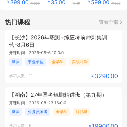
399.00
35.00
599.00
￥
￥
￥
￥399
￥49
￥599
热门课程
查看全部
【长沙】2026年职测+综应考前冲刺集训
营-8月6日
开课时间：2026-08-6 10:0:0
班课
事业单位
全学科
实战冲刺
3290.00
学习人数：11
￥
【湖南】27年国考鲲鹏精讲班（第九期）
开课时间：2026-08-23 16:0:0
班课
公务员国考
全学科
鲲鹏班
19900.00
学习人数：6
￥