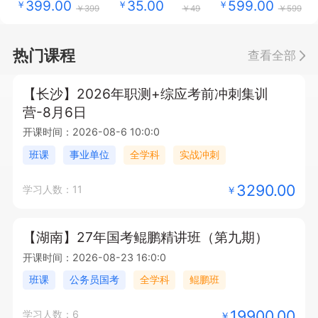
399.00
35.00
599.00
￥
￥
￥
￥399
￥49
￥599
热门课程
查看全部
【长沙】2026年职测+综应考前冲刺集训
营-8月6日
开课时间：2026-08-6 10:0:0
班课
事业单位
全学科
实战冲刺
3290.00
学习人数：11
￥
【湖南】27年国考鲲鹏精讲班（第九期）
开课时间：2026-08-23 16:0:0
班课
公务员国考
全学科
鲲鹏班
19900.00
学习人数：6
￥