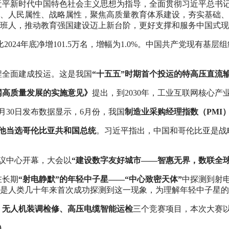
近平新时代中国特色社会主义思想为指导，全面贯彻习近平总书
、人民属性、战略属性，聚焦高质量教育体系建设，夯实基础、
班人，推动教育强国建设迈上新台阶，更好支撑和服务中国式现
比2024年底净增101.5万名，增幅为1.0%。中国共产党现有基层组织
电工程全面建成投运。这是我国
“十五五”时期首个投运的特高压直流
网高质量发展的实施意见》
提出，到2030年，工业互联网核心产业
6月30日发布数据显示，6月份，我国
制造业采购经理指数（PMI）为
他当选哥伦比亚共和国总统
。习近平指出，中国和哥伦比亚是战
家会议中心‌开幕，大会以
“‌建设数字友好城市——智惠无界，数联全球
在长期
“射电静默”的年轻中子星——“中心致密天体”
中探测到射
是人类几十年来首次成功探测到这一现象，为理解年轻中子星的
、无人机装调检修、高压电缆智能运检
三个竞赛项目，本次大赛
）