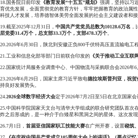
18.国务院日前印发
《教育发展“十五五”规划》
强调，坚持以习
育优先发展，全面贯彻党的教育方针，牢牢把握教育的政治属性
科技人才发展，培养德智体美劳全面发展的社会主义建设者和接
19.截至2025年12月31日，
中国共产党党员总数为10128.6万名
，
层党委31.4万个，总支部33.3万个，支部478.3万个
。
20.2026年6月30日，陕北到安徽正负800千伏特高压直流输
21.工业和信息化部等部门日前联合印发的
《关于推动工业互联
22.国家统计局服务业调查中心、中国物流与采购联合会2026年
23.2026年6月29日，国家主席习近平致电
德拉埃斯普列亚，祝贺
持良好发展势头。
24.
2026全球数字经济大会
定于‌2026年7月2日至5日‌在‌北京国
25.中国科学院国家天文台与清华大学组成的联合研究团队首次
炸之后形成的，是一种介于白矮星和黑洞之间的星体。这次发现
26.7月1日，
首届亚信国家职工技能大赛
在广州开赛，设置
砌筑
27.
《在庆祝中国共产党成立105周年大会上的讲话》（要点记忆