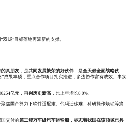
“双碳”目标落地再添新的支撑。
持的真朋友
，是
共同发展繁荣的好伙伴
，是
全天候全面战略伙
路”成果丰硕，重点合作项目扎实推进，多边协作富有成效。事实
8254亿元，
再创历史新高
，比上年增长8.8%。
台聚焦国产算力下软件适配难、代码迁移难、科研操作烦琐等痛
我国交付的
第三艘万车级汽车运输船，标志着我国在该领域已具