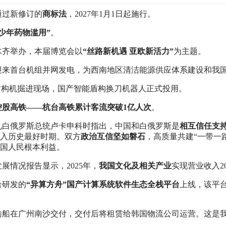
通过新修订的
商标法
，2027年1月1日起施行。
少年药物滥用”
。
鲁木齐举办，本届博览会以
“丝路新机遇 亚欧新活力”
为主题。
迎来首台机组并网发电，为西南地区清洁能源供应体系建设和我国
号”盾构机掘进现场，国产智能盾构换刀机器人正式投用。
控股高铁——杭台高铁累计客流突破1亿人次
。
馆会见白俄罗斯总统卢卡申科时指出，中国和白俄罗斯是
相互信任支
入历史最好时期。双方
政治互信坚如磐石
，高质量共建“一带一
国人民根本利益。
发展情况报告显示，2025年，
我国文化及相关产业
实现营业收入20
合研发的
“异算方舟”国产计算系统软件生态全栈平台
上线，该平
车汽车运输船在广州南沙交付，交付后将租赁给韩国物流公司运营。这是