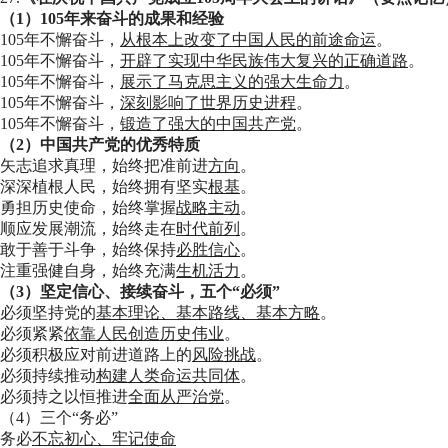
（1）105年来奋斗的成果和经验
105年不懈奋斗，
从根本上改变了中国人民的前途命运
。
105年不懈奋斗，
开辟了实现中华民族伟大复兴的正确道路
。
105年不懈奋斗，
展示了马克思主义的强大生命力
。
105年不懈奋斗，
深刻影响了世界历史进程
。
105年不懈奋斗，
锻造了强大的中国共产党
。
（2）中国共产党的优秀特质
矢志追求真理，始终把准前进
方向
。
深深植根人民，始终拥有坚实
根基
。
勇担历史使命，始终掌握
战略主动
。
顺应发展潮流，始终走在
时代前列
。
敢于善于斗争，始终保持
必胜信心
。
注重强健自身，始终充满
生机活力
。
（3）坚定信心、接续奋斗，五个“必须”
必须坚持党的
基本理论、基本路线、基本方略
。
必须紧紧
依靠人民创造历史伟业
。
必须积极应对前进道路上的
风险挑战
。
必须持续推动
构建人类命运共同体
。
必须持之以恒推进
全面从严治党
。
（4）三个“务必”
务必
不忘初心、牢记使命