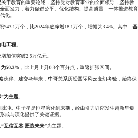
记关于教育的重要论述，坚持党对教育事业的全面领导，坚持教
全面发力，着力促进公平、优化结构、提高质量，一体推进教育
代化。
543.1万个，比2024年底净增18.1万个，增幅为3.4%。其中，
基
输电工程
。
增加值突破2.5万亿元。
50.3%
，比上月上升0.3个百分点，重返扩张区间。
略伙伴。建交46年来，中哥关系历经国际风云变幻考验，始终保
”‌为主题
。
电脉冲。中子星是恒星演化到末期，经由引力坍缩发生超新星爆
形成与演化提供了关键证据。
以
“互信互鉴 匠造未来”
为主题。