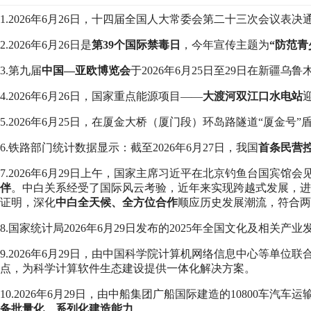
1.2026年6月26日，十四届全国人大常委会第二十三次会议表决
2.2026年6月26日是
第39个国际禁毒日
，今年宣传主题为
“防范青
3.第九届
中国—亚欧博览会
于2026年6月25日至29日在新疆乌
4.2026年6月26日，国家重点能源项目——
大渡河双江口水电站
5.2026年6月25日，在厦金大桥（厦门段）环岛路隧道“厦金
6.铁路部门统计数据显示：截至2026年6月27日，我国
首条民营
7.2026年6月29日上午，国家主席习近平在北京钓鱼台国宾
伴
。中白关系经受了国际风云考验，近年来实现跨越式发展，进
证明，深化
中白全天候、全方位合作
顺应历史发展潮流，符合两
8.国家统计局2026年6月29日发布的2025年全国文化及相关产业
9.2026年6月29日，由中国科学院计算机网络信息中心等单位联
点，为科学计算软件生态建设提供一体化解决方案。
10.2026年6月29日，由中船集团广船国际建造的10800
备批量化、系列化建造能力
。