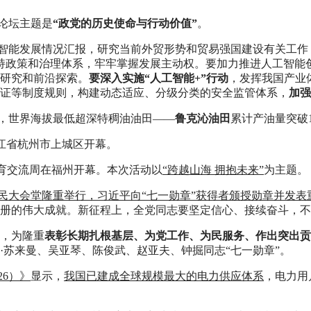
，论坛主题是
“政党的历史使命与行动价值”
。
人工智能发展情况汇报，研究当前外贸形势和贸易强国建设有关工
持政策和治理体系，牢牢掌握发展主动权。要加力推进人工智能
研究和前沿探索。
要深入实施“人工智能+”行动
，发挥我国产业
证等制度规则，构建动态适应、分级分类的安全监管体系，
加强
山下，世界海拔最低超深特稠油油田——
鲁克沁油田
累计产油量突破1
江省杭州市上城区开幕。
育交流周在福州开幕。本次活动以
“跨越山海 拥抱未来”
为主题。
京人民大会堂隆重举行，习近平向“七一勋章”获得者颁授勋章并发表
册的伟大成就。新征程上，全党同志要坚定信心、接续奋斗，不
，为隆重
表彰长期扎根基层、为党工作、为民服务、作出突出贡
·苏来曼、吴亚琴、陈俊武、赵亚夫、钟掘同志“七一勋章”。
26）》
显示，
我国已建成全球规模最大的电力供应体系
，电力用