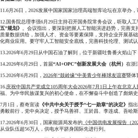
11.6月26日，2026发展中国家国家治理高端智库论坛在京举办
12.国务院总理李强6月29日主持召开国务院常务会议，听取
五”规划》
。会议指出，要深刻把握人工智能演进趋势，完善支
质量数据供给，加强人才、资金等要素保障，支持企业开展基础
化商业应用。要守牢人工智能安全底线，完善科技伦理、测试认
13.2026年6月29日从中国石油了解到，位于新疆吐鲁番火焰
14.2026年6月29日，首届
“AI+OPC”创新发展大会（杭州）
在浙
15.2026年6月29日，
2026年“鼓岭缘”中美青少年棒球友谊赛
暨体
16.
庆祝中国共产党成立105周年大会2026年7月1日上午在北
福、为中华民族谋复兴的初心使命，在不懈奋斗中创造了彪炳史
7月1日，蔡奇宣读
《中共中央关于授予“七一勋章”的决定》
指出
勇毅前行，党中央决定，授予马善祥、王於昌、李连成、吾哈斯
17.2026年6月30日，国家能源局发布的
《中国供电发展报告（20
从业队伍超56万人，供电水平跻身国际先进行列。