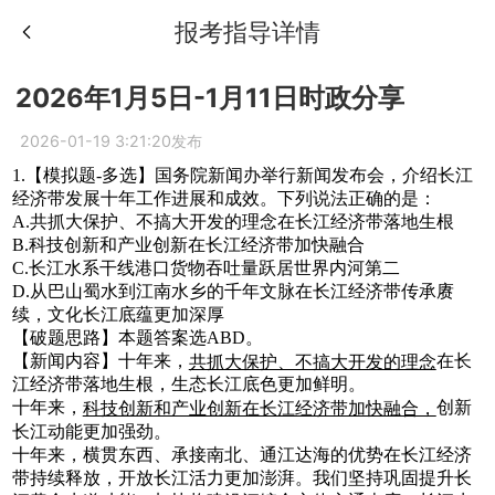
报考指导详情
2026年1月5日-1月11日时政分享
2026-01-19 3:21:20发布
1.【模拟题-多选】国务院新闻办举行新闻发布会，介绍长江
经济带发展十年工作进展和成效。下列说法正确的是：
A.共抓大保护、不搞大开发的理念在长江经济带落地生根
B.科技创新和产业创新在长江经济带加快融合
C.长江水系干线港口货物吞吐量跃居世界内河第二
D.从巴山蜀水到江南水乡的千年文脉在长江经济带传承赓
续，文化长江底蕴更加深厚
【破题思路】本题答案选ABD。
【新闻内容】十年来，
在长
共抓大保护、不搞大开发的理念
江经济带落地生根，生态长江底色更加鲜明。
十年来，
创新
科技创新和产业创新在长江经济带加快融合，
长江动能更加强劲。
十年来，横贯东西、承接南北、通江达海的优势在长江经济
带持续释放，开放长江活力更加澎湃。我们坚持巩固提升长