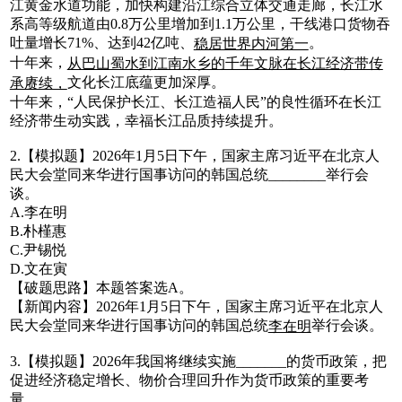
江黄金水道功能，加快构建沿江综合立体交通走廊，长江水
系高等级航道由0.8万公里增加到1.1万公里，干线港口货物吞
吐量增长71%、达到42亿吨、
。
稳居世界内河第一
十年来，
从巴山蜀水到江南水乡的千年文脉在长江经济带传
文化长江底蕴更加深厚。
承赓续，
十年来，“人民保护长江、长江造福人民”的良性循环在长江
经济带生动实践，幸福长江品质持续提升。
2.【模拟题】2026年1月5日下午，国家主席习近平在北京人
民大会堂同来华进行国事访问的韩国总统________举行会
谈。
A.李在明
B.朴槿惠
C.尹锡悦
D.文在寅
【破题思路】本题答案选A。
【新闻内容】2026年1月5日下午，国家主席习近平在北京人
民大会堂同来华进行国事访问的韩国总统
举行会谈。‌
李在明
3.【模拟题】2026年我国将继续实施_______的货币政策，把
促进经济稳定增长、物价合理回升作为货币政策的重要考
量。