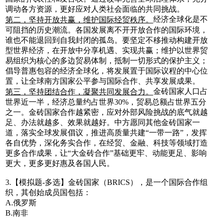
调动各方资源，更好应对人类社会面临的共同挑战。
经济全球化是不
第二，坚持开放共赢，维护国际经贸秩序。
可阻挡的历史潮流。各国发展离不开开放合作的国际环境，
谁也不能退回到自我封闭的孤岛。要坚定不移推动构建开放
型世界经济，在开放中分享机遇、实现共赢；维护以世界贸
易组织为核心的多边贸易体制，抵制一切形式的保护主义；
倡导普惠包容的经济全球化，将发展置于国际议程的中心位
置，让全球南方国家公平参与国际合作、共享发展成果。
金砖国家人口占
第三，坚持团结合作，凝聚共同发展合力。
世界近一半，经济总量约占世界30%，贸易总额占世界五分
之一。金砖国家合作越紧密，应对外部风险挑战的底气就越
足、办法就越多、效果就越好。中方愿同其他金砖国家一
道，落实全球发展倡议，推进高质量共建“一带一路”，发挥
各自优势，深化务实合作，在经贸、金融、科技等领域打造
更多合作成果，让“大金砖合作”基础更牢、动能更足、影响
更大，更多更好惠及各国人民。
3.【模拟题-多选】金砖国家（BRICS），是一个国际合作组
织，其创始成员国包括：
A.俄罗斯
B.南非