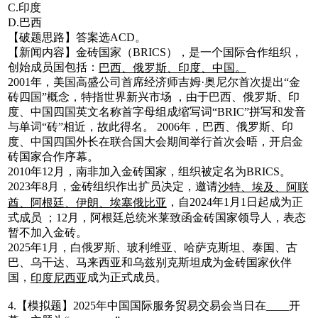
C.印度
D.巴西
【破题思路】答案选ACD。
【新闻内容】金砖国家（BRICS），是一个国际合作组织，
创始成员国包括：
巴西、俄罗斯、印度、中国。
2001年，美国高盛公司首席经济师吉姆·奥尼尔首次提出“金
砖四国”概念，特指世界新兴市场 ，由于巴西、俄罗斯、印
度、中国四国英文名称首字母组成缩写词“BRIC”拼写和发音
与单词“砖”相近，故此得名。 2006年，巴西、俄罗斯、印
度、中国四国外长在联合国大会期间举行首次会晤，开启金
砖国家合作序幕。
2010年12月，南非加入金砖国家，组织被定名为BRICS。
2023年8月，金砖组织作出扩员决定，邀请
沙特、埃及、阿联
，自2024年1月1日起成为正
酋、阿根廷、伊朗、埃塞俄比亚
式成员 ；12月，阿根廷总统米莱致函金砖国家领导人，表态
暂不加入金砖。
2025年1月，白俄罗斯、玻利维亚、哈萨克斯坦、泰国、古
巴、乌干达、马来西亚和乌兹别克斯坦成为金砖国家伙伴
国，
成为正式成员。
印度尼西亚
4.【模拟题】2025年中国国际服务贸易交易会当日在____开