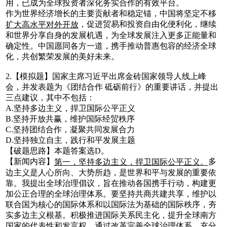
用，已成为全球投资者深化务实合作的有效平台。
作为世界经济增长的主要贡献者和稳定锚，中国将坚定不移
，促进贸易和投资自由化便利化，继续
扩大高水平对外开放
和世界分享自身的发展机遇，为全球发展注入更多正能量和
确定性。中国愿同各方一道，携手推动普惠包容的经济全球
化，共创繁荣发展的美好未来。
2.【模拟题】国家主席习近平出席金砖国家领导人线上峰
会，并发表题为《团结合作 砥砺前行》的重要讲话，并提出
三点建议，其中不包括：
A.坚持多边主义，捍卫国际公平正义
B.坚持开放共赢，维护国际经贸秩序
C.坚持团结合作，凝聚共同发展合力
D.坚持独立自主，践行和平发展主题
【破题思路】本题答案选D。
【新闻内容】
多
第一，坚持多边主义，捍卫国际公平正义。
边主义是人心所向、大势所趋，是世界和平与发展的重要依
靠。我提出全球治理倡议，旨在推动各国携手行动，构建更
加公正合理的全球治理体系。要坚持共商共建共享，维护以
联合国为核心的国际体系和以国际法为基础的国际秩序，夯
实多边主义根基。积极推进国际关系民主化，提升全球南方
国家的代表性和发言权。通过改革完善全球治理体系，充分