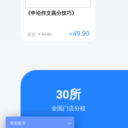
《申论作文高分技巧》
49.90
原价:￥
49.90
￥
30所
全国门店分校
请您留言