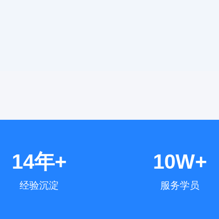
14年+
10W+
经验沉淀
服务学员