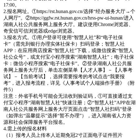
17:00。
2.报名网址。①https://rst.hunan.gov.cn/选择“经办服务大厅→个
人网厅”。②https://ggfw.rst.hunan.gov.cn/hrss-pw-ui-hunan/进入
湖南人社公共服务网上服务大厅。建议使用Chrome浏览器、
奇安信可信浏览器或edge浏览器。
3.报名方式。①用户登录可使用“智慧人社”和“电子社保
卡”（需先到银行办理实体社保卡）扫码登录；智慧人社
APP：在应用商店搜索“智慧人社”下载，或微信搜索“智慧人
社公众号”，或支付宝小程序搜索“湖南智慧人社”；电子社保
卡：微信小程序搜索“电子社保卡”。②登录湖南人社公共服
务网上服务大厅后，单击左侧菜单【人才人事】－【人事考
试】－【当前考试】，选择需要报考的考试点击“我要报
考”，进入报考流程，详见《人事考试个人端操作手册》（附
件5）
注意：外省手机号可能会无法收到验证码，①可直接通过支
付宝小程序“湖南智慧人社”快速注册；②“智慧人社”APP在湖
南人社公共服务网上服务大厅页面点击“智慧人社扫码”登录
（如弹出“温馨提示”选择“暂不办理”），进入湖南省人力资
源和社会保障服务平台报名。
4.需上传的报名材料
（1）报考人员上传本人近期免冠2寸正面电子证件照片