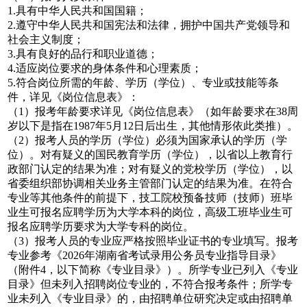
1.具有中华人民共和国国籍；
2.遵守中华人民共和国宪法和法律，拥护中国共产党领导和
社会主义制度；
3.具有良好的品行和职业道德；
4.适应岗位要求的身体条件和心理素质；
5.符合岗位所需的年龄、学历（学位）、专业或技能等条
件，详见《岗位信息表》：
（1）报考年龄要求详见《岗位信息表》（如年龄要求在38周
岁以下是指在1987年5月12日后出生，其他情形依此类推）。
（2）报考人员的学历（学位）必须为国家承认的学历（学
位）。对有疑义的国民教育学历（学位），以省以上教育行
政部门认定的结果为准；对有疑义的党校学历（学位），以
省委组织部协调相关业务主管部门认定的结果为准。在符合
专业等其他条件的前提下，技工院校预备技师（技师）班毕
业生可报名应聘学历为大学本科的岗位，高级工班毕业生可
报名应聘学历要求为大学专科的岗位。
（3）报考人员的专业应严格按照毕业证书的专业填写。报考
专业参考《2026年湖南省考试录用公务员专业指导目录》
（附件4，以下简称《专业目录》）。所学专业已列入《专业
目录》但未列入招聘岗位专业的，不符合报考条件；所学专
业未列入《专业目录》的，由招聘单位研究决定或由招聘单