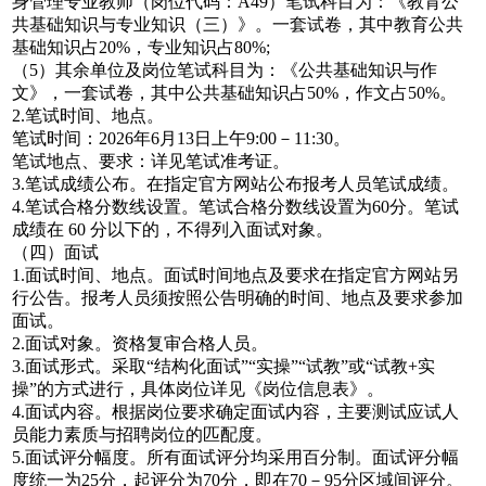
身管理专业教师（岗位代码：A49）笔试科目为：《教育公
共基础知识与专业知识（三）》。一套试卷，其中教育公共
基础知识占20%，专业知识占80%;
（5）其余单位及岗位笔试科目为：《公共基础知识与作
文》，一套试卷，其中公共基础知识占50%，作文占50%。
2.笔试时间、地点。
笔试时间：2026年6月13日上午9:00－11:30。
笔试地点、要求：详见笔试准考证。
3.笔试成绩公布。在指定官方网站公布报考人员笔试成绩。
4.笔试合格分数线设置。笔试合格分数线设置为60分。笔试
成绩在 60 分以下的，不得列入面试对象。
（四）面试
1.面试时间、地点。面试时间地点及要求在指定官方网站另
行公告。报考人员须按照公告明确的时间、地点及要求参加
面试。
2.面试对象。资格复审合格人员。
3.面试形式。采取“结构化面试”“实操”“试教”或“试教+实
操”的方式进行，具体岗位详见《岗位信息表》。
4.面试内容。根据岗位要求确定面试内容，主要测试应试人
员能力素质与招聘岗位的匹配度。
5.面试评分幅度。所有面试评分均采用百分制。面试评分幅
度统一为25分，起评分为70分，即在70－95分区域间评分。