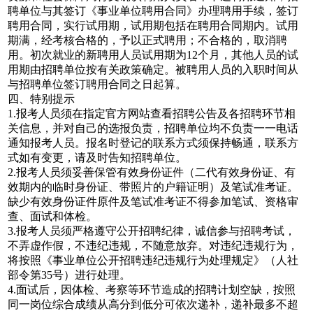
聘单位与其签订《事业单位聘用合同》办理聘用手续，签订
聘用合同，实行试用期，试用期包括在聘用合同期内。试用
期满，经考核合格的，予以正式聘用；不合格的，取消聘
用。初次就业的新聘用人员试用期为12个月，其他人员的试
用期由招聘单位按有关政策确定。被聘用人员的入职时间从
与招聘单位签订聘用合同之日起算。
四、特别提示
1.报考人员须在指定官方网站查看招聘公告及各招聘环节相
关信息，并对自己的选报负责，招聘单位均不负责一一电话
通知报考人员。报名时登记的联系方式须保持畅通，联系方
式如有变更，请及时告知招聘单位。
2.报考人员须妥善保管有效身份证件（二代有效身份证、有
效期内的临时身份证、带照片的户籍证明）及笔试准考证。
缺少有效身份证件原件及笔试准考证不得参加笔试、资格审
查、面试和体检。
3.报考人员须严格遵守公开招聘纪律，诚信参与招聘考试，
不弄虚作假，不违纪违规，不随意放弃。对违纪违规行为，
将按照《事业单位公开招聘违纪违规行为处理规定》（人社
部令第35号）进行处理。
4.面试后，因体检、考察等环节造成的招聘计划空缺，按照
同一岗位综合成绩从高分到低分可依次递补，递补最多不超