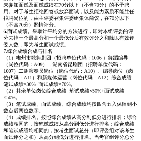
未参加面试及面试成绩在70分以下（不含70分）的不予聘
用。对于考生拒绝回答或放弃面试，以及能力素质不能胜任
拟聘岗位的，由主评委召集评委组集体商议，在70分以下
（不含70分）酌情评分。
6.面试成绩。采取计平均分的方法进行，即对本组评委的评
分去掉一个最高分和一个最低分后有效评分之和除以有效评
委人数，即为考生面试成绩。
7.综合成绩合成与排名
（1）郴州市歌舞剧团（招聘单位代码：1006 ）舞蹈编导
（岗位代码：A09），湖南省昆剧团（招聘单位代码：
1007）二胡演奏员岗位（岗位代码：A10）、编导岗位（岗
位代码：A11）和新媒体运营（岗位代码：A12）综合成绩=
笔试成绩×30%+面试成绩×70%。
（2）其余单位岗位综合成绩=笔试成绩×50%+面试成绩
×50%。
（3）笔试成绩、面试成绩、综合成绩均按四舍五入保留到小
数点后两位数字。
（4）成绩排名。按照综合成绩从高分到低分进行排名；综合
成绩相同的，按笔试成绩从高分到低分进行排名；综合成绩
和笔试成绩均相同的，按考生面试总分（即评委组对该考生
面试评分之和）从高分到低分进行排名。当考官组评分总分