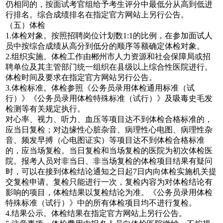
仍相同的，按面试考官组给予考生评分中最低分从高到低进
行排名。综合成绩排名在指定官方网站上另行公告。
（五）体检
1.体检对象。按照招聘岗位计划数1:1的比例，在参加面试人
员中按综合成绩从高分到低分的顺序等额确定体检对象。
2.组织实施。体检工作由郴州市人力资源和社会保障局或招
聘单位及其主管部门统一组织在县级以上综合性医院进行。
体检时间及要求在指定官方网站另行公告。
3.体检标准。体检参照《公务员录用体检通用标准（试
行）》《公务员录用体检特殊标准（试行）》及吸毒史毛发
检测等有关规定执行。
对心率、视力、听力、血压等项目达不到体检合格标准的，
应当日复检；对边缘性心脏杂音、病理性心电图、病理性杂
音、频发早搏（心电图证实）等项目达不到体检合格标准
的，应当场复检。当日复检和当场复检的医院为初次体检医
院。报考人员对非当日、非当场复检的体检项目结果有疑问
时，可以在接到体检结论通知之日起7日内向体检实施机关提
交复检申请。复检只能进行一次，复检内容为对体检结论有
影响的项目，体检结果以复检结论为准。《公务员录用体检
特殊标准（试行）》中的所有体检项目均不进行复检。
4.结果公示。体检结果在指定官方网站上另行公告。