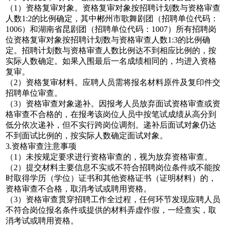
（1）资格复审对象。资格复审对象按招聘计划数与资格审查
人数1:2的比例确定，其中郴州市歌舞剧团（招聘单位代码：
1006）和湖南省昆剧团（招聘单位代码：1007）所有招聘岗
位资格复审对象按招聘计划数与资格审查人数1:3的比例确
定。招聘计划数与资格审查人数比例达不到相应比例的，按
实际人数确定。如果入围最后一名成绩相同的，均进入资格
复审。
（2）资格复审材料。应聘人员需将报名材料原件及复印件交
招聘单位审查。
（3）资格审查对象递补。因报考人员放弃面试资格审查或资
格审查不合格的，在报考该岗位人员中按笔试成绩从高分到
低分依次递补，但不实行跨岗位调剂。递补后面试对象仍达
不到面试比例的，按实际人数确定面试对象。
3.资格审查注意事项
（1）未按规定要求进行资格审查的，视为放弃资格审查。
（2）提交材料主要信息不实或不符合招聘岗位条件或不能按
时取得学历（学位）证书和其他资格证书（证明材料）的，
资格审查不合格，取消考试或聘用资格。
（3）资格审查贯穿招聘工作全过程，任何环节发现应聘人员
不符合岗位报名条件或提供的材料弄虚作假，一经查实，取
消考试或聘用资格。