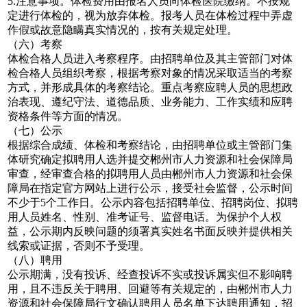
5.注意事项。体检费用由报名人员向体检医院缴纳。不按规
定进行体检的，视为放弃体检。报考人员在体检过程中弄虚
作假或故意隐瞒真实情况的，按有关规定处理。
（六）考察
体检合格人员进入考察程序。由招聘单位及其主管部门对体
检合格人员组织考察，根据考察对象的情况采取适当的考察
方式，并形成具体的考察结论。重点考察应聘人员的思想政
治表现、遵纪守法、道德品质、业务能力、工作实绩和应聘
资格条件等方面的情况。
（七）公示
根据综合成绩、体检和考察结论，由招聘单位或主管部门集
体研究确定拟聘用人选并提交郴州市人力资源和社会保障局
审查，经审查合格的拟聘用人员由郴州市人力资源和社会保
障局在指定官方网站上进行公示，接受社会监督，公示时间
不少于5个工作日。公示内容包括招聘单位、招聘岗位、拟聘
用人员姓名、性别、准考证号、监督电话。为保护个人权
益，公示期内反映问题的须署真实姓名书面反映并提供相关
线索或证据，否则不予受理。
（八）聘用
公示期满，没有投诉、经查投诉不实或投诉属实但不影响聘
用，且不违反关于聘用、回避等有关规定的，由郴州市人力
资源和社会保障局行文确认聘用人员名单下达聘用通知，招