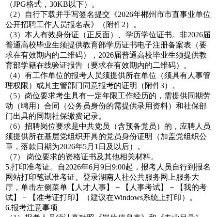
（JPG格式，30KB以下）。
（2）自行下载并手写签名提交《2026年郴州市市直事业单位
公开招聘工作人员报名表》（附件2）。
（3）本人有效身份证（正反面）、学历学位证书。非2026届
普通高校毕业生须提供教育部学历证书电子注册备案表（要
求在有效期内的二维码），2026届普通高校毕业生须提供教
育部学籍在线验证报告（要求在有效期内的二维码）。
（4）有工作单位的报考人员须提供所在单位（须具有人事管
理权限）或其主管部门同意报考的证明（附件3）。
（5）岗位要求考生具有一定年限工作经历的，需提供同期劳
动（聘用）合同（公务员身份的需提供录用资料）和社保部
门出具的同期社保缴费记录。
（6）招聘岗位要求是中共党员（含预备党员）的，应聘人员
须提供所在基层党组织开具的党员身份证明（加盖党组织公
章，落款日期为2026年5月1日及以后）。
（7） 岗位要求的资格证书及其他相关材料。
5.打印准考证。自2026年6月9日9:00起，报考人员自行到报名
网站打印笔试准考证。登录湖南人社公共服务网上服务大
厅，单击左侧菜单【人才人事】－【人事考试】－【我的考
试】－【准考证打印】（建议在Windows系统上打印）。
6.报考注意事项