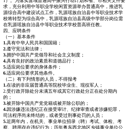
1）。为落实县域普通高中振兴行动计划和省、市相关文件要
求，充分利用中等职业学校闲置资源举办普通高中，推进乳
源综合高中建设试点工作，乳源瑶族自治县中等职业技术学
校将转型为综合高中，乳源瑶族自治县高级中学部分岗位需
在乳源瑶族自治县中等职业技术学校普高班任教。
四、应聘条件
（一）基本条件
1.
具有中华人民共和国国籍；
2.
遵守宪法和法律；
3.
拥护中国共产党领导和社会主义制度；
4.
具有良好的政治素质和道德品行；
5.
适应岗位要求的身体条件；
6.
适应岗位要求其他条件。
（二）有下列情形的人员，不得报考
1.
在读的非应届普通高等院校毕业生、现役军人；
2.受行政开除处分未满五年或其它行政处分正在处分期内
的；
3.
被开除中国共产党党籍或被开除公职的；
4.
因涉嫌违法违纪正在接受审计、纪律审查或者涉嫌犯罪，
司法程序尚未终结的，或者受过刑事处罚的人员；
5.
近两年内，在机关、事业单位招录（聘）考试、体检、考
察、聘用存在违纪行为；历年粤东西北地区乡镇事业单位公