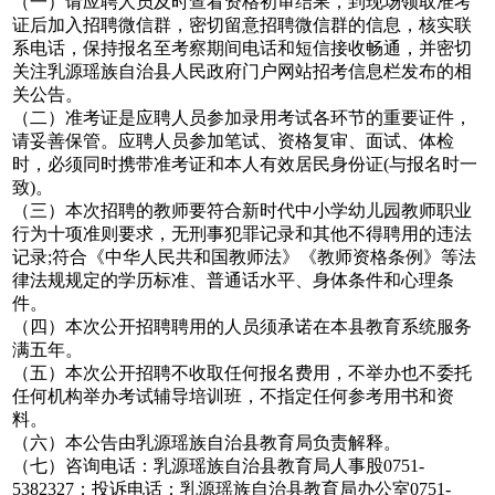
（一）请应聘人员及时查看资格初审结果，到现场领取准考
证后加入招聘微信群，密切留意招聘微信群的信息，核实联
系电话，保持报名至考察期间电话和短信接收畅通，并密切
关注乳源瑶族自治县人民政府门户网站招考信息栏发布的相
关公告。
（二）准考证是应聘人员参加录用考试各环节的重要证件，
请妥善保管。应聘人员参加笔试、资格复审、面试、体检
时，必须同时携带准考证和本人有效居民身份证(与报名时一
致)。
（三）本次招聘的教师要符合新时代中小学幼儿园教师职业
行为十项准则要求，无刑事犯罪记录和其他不得聘用的违法
记录;符合《中华人民共和国教师法》《教师资格条例》等法
律法规规定的学历标准、普通话水平、身体条件和心理条
件。
（四）本次公开招聘聘用的人员须承诺在本县教育系统服务
满五年。
（五）本次公开招聘不收取任何报名费用，不举办也不委托
任何机构举办考试辅导培训班，不指定任何参考用书和资
料。
（六）本公告由乳源瑶族自治县教育局负责解释。
（七）咨询电话：乳源瑶族自治县教育局人事股0751-
5382327；投诉电话：乳源瑶族自治县教育局办公室0751-