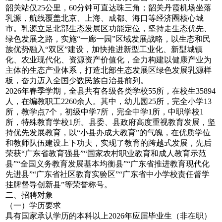
韶关站仅25公里，60分钟可直达珠三角；韶关丹霞机场坐落
乳源，航线覆盖北京、上海、成都、海口等经济圈核心城
市。乳源立足北部生态发展区功能定位，坚持走生态优先、
绿色发展之路，实施“一廊一园”区域发展战略，以生态和民
族优势融入“双区”建设，加快推进新型工业化、新型城镇
化、农业现代化、资源资产价值化，全力构建以健康产业为
主体的生态产业体系，打造北部生态发展区绿色发展乳源样
板，奋力迈入全国少数民族自治县前列。
2026年春季学期，全县共有各级各类学校55所，在校生35894
人，在编教职工2260余人。其中，幼儿园25所，完全小学13
所，教学点7个，初级中学7所，完全中学1所，中职学校1
所，特殊教育学校1所。县委、县政府高度重视教育发展，坚
持优先发展教育，以“小县办成大教育”的气魄，在优质学位
和教师队伍建设上下功夫，实现了教育的跨越式发展，先后
荣获“广东省教育强县”“国家农村职业教育和成人教育示范
县”“全国义务教育发展基本均衡县”“广东省推进教育现代化
先进县”“广东省社区教育实验区”“广东省中小学校责任督学
挂牌督导创新县”等荣誉称号。
二、招聘对象
（一）学历要求
具有国家承认学历的本科以上2026年应届毕业生（非在职）