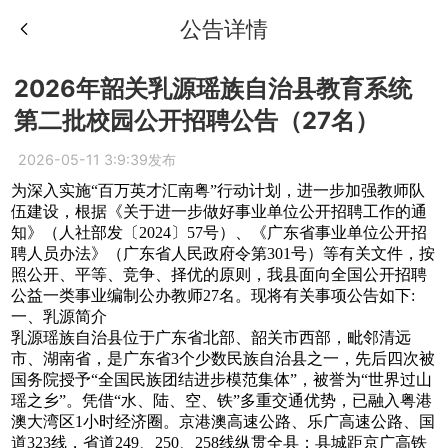
公告详情
2026年韶关乳源瑶族自治县教育系统
第二批校园公开招聘公告（27名）
2026-05-11 3:9:39发布
为深入实施“百万英才汇南粤”行动计划，进一步加强教师队
伍建设，根据《关于进一步做好事业单位公开招聘工作的通
知》（人社部发〔2024〕57号）、《广东省事业单位公开招
聘人员办法》（广东省人民政府令第301号）等有关文件，按
照公开、平等、竞争、择优的原则，我县面向全国公开招聘
公益一类事业编制公办教师27名。现将有关事项公告如下:
一、乳源简介
乳源瑶族自治县位于广东省北部、韶关市西部，毗邻清远
市、湖南省，是广东省3个少数民族自治县之一，先后四次被
国务院授予“全国民族团结进步模范集体”，被誉为“世界过山
瑶之乡”。凭借“水、陆、空、铁”多重交通优势，已融入粤港
澳大湾区1小时经济圈。京港澳高速公路、乐广高速公路、国
道323线，省道249、250、258线纵贯全县；县城距京广高铁