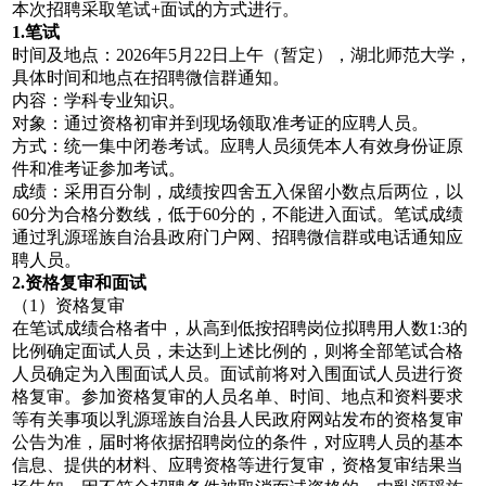
本次招聘采取笔试+面试的方式进行。
1.笔试
时间及地点：2026年5月22日上午（暂定），湖北师范大学，
具体时间和地点在招聘微信群通知。
内容：学科专业知识。
对象：通过资格初审并到现场领取准考证的应聘人员。
方式：统一集中闭卷考试。应聘人员须凭本人有效身份证原
件和准考证参加考试。
成绩：采用百分制，成绩按四舍五入保留小数点后两位，以
60分为合格分数线，低于60分的，不能进入面试。笔试成绩
通过乳源瑶族自治县政府门户网、招聘微信群或电话通知应
聘人员。
2.资格复审和面试
（1）资格复审
在笔试成绩合格者中，从高到低按招聘岗位拟聘用人数1:3的
比例确定面试人员，未达到上述比例的，则将全部笔试合格
人员确定为入围面试人员。面试前将对入围面试人员进行资
格复审。参加资格复审的人员名单、时间、地点和资料要求
等有关事项以乳源瑶族自治县人民政府网站发布的资格复审
公告为准，届时将依据招聘岗位的条件，对应聘人员的基本
信息、提供的材料、应聘资格等进行复审，资格复审结果当