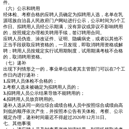
件。
（六）公示和聘用
经体检、考察合格的应聘人员确定为拟聘用人选，名单在乳
源瑶族自治县人民政府门户网站进行公示，公示时间为5个工
作日。拟聘用人员经公示期满，没有异议或异议不影响聘用
的，按照规定办理相关聘用手续，签订聘用合同。
应聘人员伪造、涂改证件、证明、隐瞒病史，或者以其他不
正当手段获取应聘资格的，一旦发现，即取消聘用资格或解
聘；聘用人员按规定实行试用期制度，试用期满考核不合格
的，取消聘用资格。
（七）递补
出现下列情形之一的，事业单位或者其主管部门可以在7个工
作日内进行递补：
1.
应聘人员体检不合格的；
2.
考察人选未被确定为拟聘用人员的；
3.
拟聘用人员公示结果导致不能聘用的；
4.
拟聘用人员放弃聘用的。
递补人选从同一岗位综合成绩合格人员中按照综合成绩由高
到低的顺序依次产生，并按照本公告有关体检、考察、公示
规定办理，递补时间最迟不得超过2026年12月31日。
七、其他事项