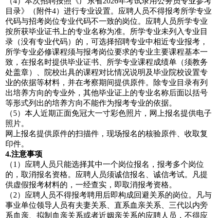
（4）本次招聘按照《广东省2026年考试录用公务员专业参考
目录》（附件4）进行专业设置。应聘人员不得报考所学专业
代码与招考岗位专业代码不一致的岗位。应聘人员所学专业
按所获毕业证书上的专业名称为准。所学专业未列入专业目
录（没有专业代码）的，可选择招聘专业中相近专业报考，
所学专业必修课程须与报考岗位要求的专业主要课程基本一
致，在报名时提供毕业证书、所学专业课程成绩单（须教务
处盖章）、院校出具的课程对比情况说明及毕业院校设置专
业的依据等材料，并在考察期间提供原件。除专业目录有列
出培养方向的专业外，其他毕业证上的专业名称后面以括号
等形式列出的培养方向不能作为报考专业的依据。
（5）本人近期正面免冠大一寸彩色照片，网上报名提供电子
照片。
网上报名提供原件的扫描件，现场报名的核验原件、收取复
印件。
4.注意事项
（1）应聘人员只能选择其中一个岗位报名，报考多个岗位
的，取消报名资格。应聘人员须诚信报名、诚信考试。凡提
供虚假报考材料的，一经查实，即取消报考资格。
（2）应聘人员不得报考聘用后即构成回避关系的岗位。凡与
事业单位领导人员有夫妻关系、直系血亲关系、三代以内旁
系血亲、拟制血亲关系或者近姻亲关系的应聘人员，不得应