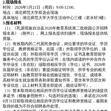
2.现场报名
时间：2026年5月21日（周四）9:00-12:00。
地点：湖北师范大学双选会现场
具体地址：湖北师范大学大学生活动中心三楼（若水轩3楼）
3.报名材料
（1）《乳源瑶族自治县2026年教育系统第二批校园公开招聘
报名表》（附件2）。网上报名提供扫描件，现场报名提供纸
质版。
（2）有效期内的二代居民身份证，岗位要求的毕业证、学历
学位证、教师资格证等。在国（境）外取得学历学位的，须
提供在国（境）外取得同等学历（学位）证书及教育部留学
服务中心出具的学历学位认证书；在境内就读的中外合作办
学毕业生（非在职）须取得相应学历（学位）证书。2026年
应届毕业生（非在职）要提供能证明学历、所学专业的相关
证明材料（如教育部学籍在线验证报告、学生证、成绩单、
高校毕业生就业推荐表和录取通知书等，需含有学历层次和
专业信息，以上材料无需全部提供，能佐证即可）。
（3）暂未取得岗位相应的学历学位证或教师资格证的须提供
承诺书（模板参照附件3，勾选对应的选项），承诺在2026年
8月31日前取得岗位相应的学历学位证和教师资格证，逾期未
取得的视为不符合招聘条件处理。