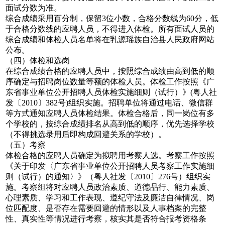
面试分数为准。
综合成绩采用百分制，保留3位小数，合格分数线为60分，低
于合格分数线的应聘人员，不得进入体检。所有面试人员的
综合成绩和体检人员名单将在乳源瑶族自治县人民政府网站
公布。
（四）体检和选岗
在综合成绩合格的应聘人员中，按照综合成绩由高到低的顺
序确定与招聘岗位数量等额的体检人员。体检工作按照《广
东省事业单位公开招聘人员体检实施细则（试行）》(粤人社
发〔2010〕382号)组织实施。招聘单位将通过电话、微信群
等方式通知应聘人员体检结果。体检合格后，同一岗位有多
个学校的，按综合成绩排名从高到低的顺序，优先选择学校
（不得挑选录用后即构成回避关系的学校）。
（五）考察
体检合格的应聘人员确定为拟聘用考察人选。考察工作按照
《关于印发〈广东省事业单位公开招聘人员考察工作实施细
则（试行）的通知〉》（粤人社发〔2010〕276号）组织实
施。考察组将对应聘人员政治素质、道德品行、能力素质、
心理素质、学习和工作表现、遵纪守法及廉洁自律情况、岗
位匹配度、是否存在需要回避的情形以及人事档案的完整
性、真实性等情况进行考察，核实其是否符合报考资格条