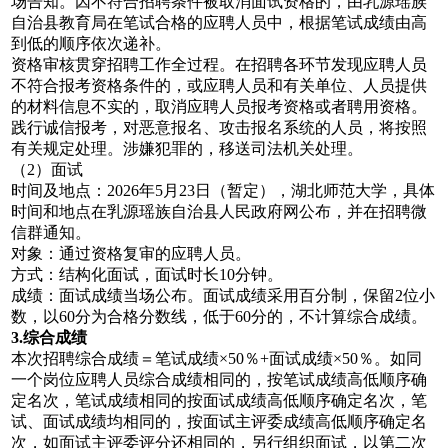
场告知。因不符合招聘条件被取消面试资格的，由乳源瑶族
自治县教育局在笔试合格的应聘人员中，根据笔试成绩由高
到低的顺序依次递补。
资格审核贯穿招聘工作全过程。在招聘各环节发现应聘人员
不符合报考资格条件的，或应聘人员和有关单位、人员提供
的材料信息不实的，取消应聘人员报考资格或者聘用资格。
践行诚信报考，对恶意报名、攻击报名系统的人员，将按照
有关规定处理。涉嫌犯罪的，移送司法机关处理。
（2）面试
时间及地点：2026年5月23日（暂定），湖北师范大学，具体
时间和地点在乳源瑶族自治县人民政府网公布，并在招聘微
信群通知。
对象：通过资格复审的应聘人员。
方式：结构化面试，面试时长10分钟。
成绩：面试成绩当场公布。面试成绩采用百分制，保留2位小
数，以60分为合格分数线，低于60分的，不计算综合成绩。
3.综合成绩
本次招聘综合成绩＝笔试成绩×50％+面试成绩×50％。如同
一个岗位应聘人员综合成绩相同的，按笔试成绩高低顺序确
定名次，笔试成绩相同的按面试成绩高低顺序确定名次，笔
试、面试成绩均相同的，按面试主评委成绩高低顺序确定名
次，如面试主评委评分还相同的，另行组织面试，以第二次