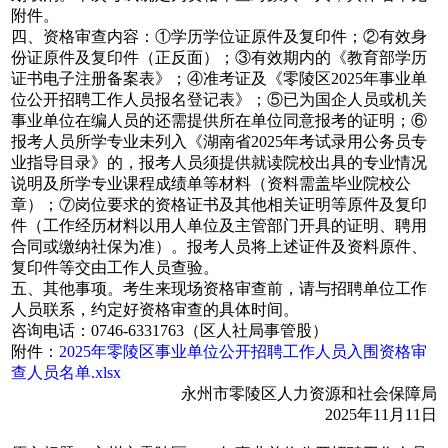
附件。
四、资格审查内容：①学历学位证原件及复印件；②有效身
份证原件及复印件（正反面）；③有效期内的《教育部学历
证书电子注册备案表》；④准考证及《零陵区2025年事业单
位公开招聘工作人员报名登记表》；⑤已为国企人员或机关
事业单位在编人员的还需提供所在单位同意报考的证明；⑥
报考人员所学专业未列入《湖南省2025年考试录用公务员专
业指导目录》的，报考人员须提供就读院校出具的专业情况
说明及所学专业课程成绩单等材料（资料需盖毕业院校公
章）；⑦岗位要求的资格证书及其他相关证明等原件及复印
件（工作经历材料以用人单位及主管部门开具的证明、聘用
合同或缴纳社保为准）。报考人员将上述证件及资料原件、
复印件等交由工作人员查验。
五、其他事项。考生来现场资格审查前，请与招聘单位工作
人员联系，约定好资格审查的具体时间。
咨询电话：0746-6331763（区人社局事管股）
附件：
2025年零陵区事业单位公开招聘工作人员入围资格审
查人员名单.xlsx
永州市零陵区人力资源和社会保障局
2025年11月11日