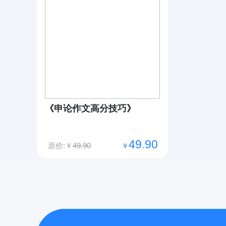
《申论作文高分技巧》
49.90
原价:￥
49.90
￥