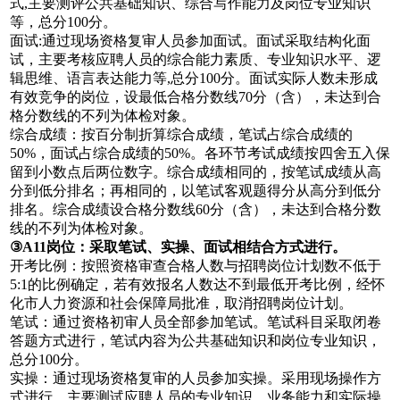
式,主要测评公共基础知识、综合写作能力及岗位专业知识
等，总分100分。
面试:通过现场资格复审人员参加面试。面试采取结构化面
试，主要考核应聘人员的综合能力素质、专业知识水平、逻
辑思维、语言表达能力等,总分100分。面试实际人数未形成
有效竞争的岗位，设最低合格分数线70分（含），未达到合
格分数线的不列为体检对象。
综合成绩：按百分制折算综合成绩，笔试占综合成绩的
50%，面试占综合成绩的50%。各环节考试成绩按四舍五入保
留到小数点后两位数字。综合成绩相同的，按笔试成绩从高
分到低分排名；再相同的，以笔试客观题得分从高分到低分
排名。综合成绩设合格分数线60分（含），未达到合格分数
线的不列为体检对象。
③A11岗位
：
采取笔试、实操、面试相结合方式进行。
开考比例：按照资格审查合格人数与招聘岗位计划数不低于
5:1的比例确定，若有效报名人数达不到最低开考比例，经怀
化市人力资源和社会保障局批准，取消招聘岗位计划。
笔试：通过资格初审人员全部参加笔试。笔试科目采取闭卷
答题方式进行，笔试内容为公共基础知识和岗位专业知识，
总分100分。
实操：通过现场资格复审的人员参加实操。采用现场操作方
式进行，主要测试应聘人员的专业知识、业务能力和实际操