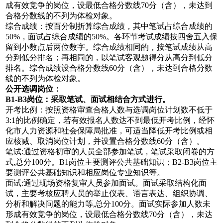
成有效竞争的岗位，设最低合格分数线70分（含），未达到
合格分数线的不列为体检对象。
综合成绩：按百分制折算综合成绩，其中笔试占综合成绩的
50%，面试占综合成绩的50%。各环节考试成绩按四舍五入保
留到小数点后两位数字。综合成绩相同的，按笔试成绩从高
分到低分排名；再相同的，以笔试客观题得分从高分到低分
排名。综合成绩设合格分数线60分（含），未达到合格分数
线的不列为体检对象。
公开选调岗位：
B
1
-B3岗位
：
采取笔试、面试相结合方式进行。
开考比例：按照资格审查合格人数与选调岗位计划数不低于
3:1的比例确定，若有效报名人数达不到最低开考比例，经怀
化市人力资源和社会保障局批准，可适当降低开考比例或相
应核减、取消岗位计划，并设置合格分数线60分（含）。
笔试:通过资格初审的人员全部参加笔试，笔试采取闭卷的方
式,总分100分。B1岗位主要测评公共基础知识；B2-B3岗位主
要测评公共基础知识和相应岗位专业知识等。
面试:通过现场资格复审人员参加面试。面试采取结构化面
试，主要考核应聘人员的举止仪表、语言表达、组织协调、
分析和解决问题的能力等,总分100分。面试实际参加人数未
形成有效竞争的岗位，设最低合格分数线70分（含），未达