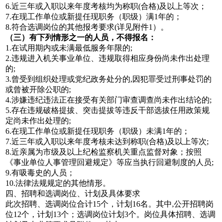
6.近三年或入职以来年度考核均为称职(合格)及以上等次；
7.在现工作单位或新提任现职务（职级）满1年的；
8.符合选调岗位的其他报考要求(详见附件1）。
（三）有下列情形之一的人员，不得报名：
1.在试用期内或未满最低服务年限的;
2.违规进入机关事业单位、违规取得相应身份尚未作出处理
的;
3.曾受到组织处理或党纪政务处分的,因犯罪受过刑事处罚的
或曾被开除公职的;
4.涉嫌违纪违法正在接受有关部门审查调查尚未作出结论的;
5.存在违规破格提拔、突击提拔等违反干部选拔任用政策规
定尚未作出处理的;
6.在现工作单位或新提任现职务（职级）未满1年的；
7.近三年或入职以来年度考核未达到称职(合格)及以上等次;
8.近亲属为市级及以上纪检监察机关重点监督对象；按照
《事业单位人事管理回避规定》等应当执行回避制度的人员;
9.有吸毒史的人员；
10.法律法规规定的其他情形。
四、招聘和选调岗位、计划及具体要求
此次招聘、选调岗位合计15个，计划16名。其中,公开招聘岗
位12个，计划13个；选调岗位计划3个。岗位具体招聘、选调