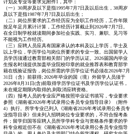
计划及专业等要求见附件1，其中：
（一）30周岁及以下是指1995年7月7日及以后出生，38周岁
及以下是指1987年7月7日及以后出生；
（二）岗位所要求的工作经历应为全职工作经历，工作年限
按足年足月累计计算，工作经历计算截止到2026年7月7日。
在全日制学校就读期间参加社会实践、实习、兼职、见习等
不能视为工作经历。
（三）应聘人员应具有国家承认的本科及以上学历，学士及
以上学位，学历学位与岗位所要求的专业一致。出国留学人
员学历须通过教育部相关部门的学历认证。2026届国内毕业
生报名时须提供加盖毕业院校印章的就业推荐表和教育部学
籍在线验证报告，岗位所需的学历学位证书必须在2026年7月
31日（含）前获得; 2026年毕业的国（境）外留学人员须于
2026年8月31日(含)前取得学历学位证书及学历学位认证书，
未在规定期限内取得的,则取消应聘资格。
（四）报考人员的专业应严格按照毕业证书填写，专业要求
参照《湖南省2026年考试录用公务员专业指导目录》（附件
4）执行。所学专业已列入《湖南省2026年考试录用公务员专
业指导目录》但未列入招聘岗位专业要求的，不符合报考条
件；留学归国等应聘人员所学学科专业与资格条件要求的学
科专业相近但不在《湖南省2026年考试录用公务员专业指导
目录》的，用人单位及主管部门结合所学课程、研究方向等