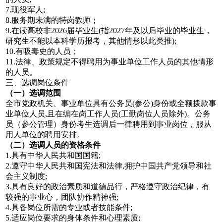
7.现役军人;
8.服务期未满的特岗教师；
9.在读高校非2026届毕业生(指2027年及以后毕业的毕业生，
研究生不能以本科学历报考，其他情形以此类推);
10.有吸毒史的人员；
11.法律、政策规定不得聘用为事业单位工作人员的其他情形
的人员。
三、选调岗位条件
（一）选调范围
全市党政机关、事业单位具有公务员(参公)身份或全额拨款事
业单位人员,且在编在岗工作人员(工勤岗位人员除外)。公务
员（参公管理）身份考生选调后一律聘用到事业岗位，服从
用人单位的聘用安排。
（二）选调人员的资格条件
1.具有中华人民共和国国籍;
2.遵守中华人民共和国宪法和法律,拥护中国共产党领导和社
会主义制度;
3.具有良好的政治素质和道德品行，严格遵守政治纪律，有
较强的事业心，团队协作精神强;
4.具备岗位所需的专业或者技能条件;
5.适应岗位要求的身体条件和心理素质;