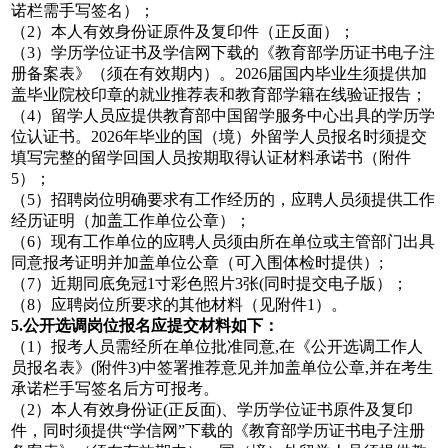
诺栏需手写签名）；
（2）本人有效身份证原件及复印件（正反面）；
（3）学历学位证书及学信网下载的《教育部学历证书电子注
册备案表》（须在有效期内）。2026届国内毕业生须提供加
盖毕业院校印章的就业推荐表和教育部学籍在线验证报告；
（4）留学人员应提供教育部中国留学服务中心出具的学历学
位认证书。2026年毕业的国（境）外留学人员报名时须提交
填写完整的留学回国人员按期取得认证材料承诺书（附件
5）；
（5）招聘岗位明确要求有工作经历的，应聘人员须提供工作
经历证明（加盖工作单位公章）；
（6）现有工作单位的应聘人员须由所在单位或主管部门出具
同意报考证明并加盖单位公章（可入围体检时提供）;
（7）近期同底免冠1寸彩色照片3张(同时提交电子版）；
（8）应聘岗位所要求的其他材料（见附件1）。
5.公开选调岗位报名应提交材料如下：
（1）报考人员需经所在单位批准同意,在《公开选调工作人
员报名表》(附件3)中签署推荐意见并加盖单位公章,并在考生
承诺栏手写签名后方可报考。
（2）本人有效身份证(正反面)、学历学位证书原件及复印
件，同时须提供“学信网”下载的《教育部学历证书电子注册