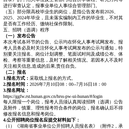
进行审查认定，报事业单位人事综合管理部门。
（五）部分限高校毕业生的岗位，是指公告发布前2026、
2025、2024年毕业，且未落实编制内工作的毕业生，不对其
是否有工作经历、缴纳社保作限制。
五、招聘（选调）程序
（一）发布公告
本次考试各环节的公告、公示均在怀化人事考试网发布。报
考人员务必及时关注怀化人事考试网发布的公示与通知，特
别要关注报名、岗位计划调整、笔面试时间及成绩公布、体
检、考察等重要信息，及时了解相关情况。若因本人不及时
关注相关信息,造成的后果,责任自负。
（二）报名
1.报名方式：
采取线上报名的方式。
2.报名时间：
2026年7月10日08：00--7月16日18：00
3.报名网址：
https://ggfw.rst.hunan.gov.cn/hrss-pw-ui-hunan/#/login
每人限报一个岗位，报考人员须认真阅读招聘（选调）公告
及附件，慎重、理性报考符合条件的岗位，报名确认后不得
修改报名信息和报考岗位。
4.公开招聘岗位报名应提交材料如下：
（1）《湖南省事业单位公开招聘人员报名表》（附件2，承