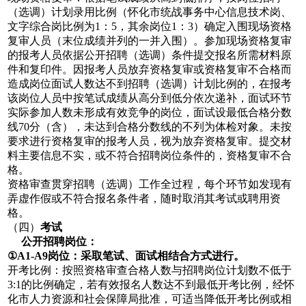
（选调）计划录用比例（怀化市统战事务中心信息技术岗、
文字综合岗比例为1：5，其余岗位1：3）确定入围现场资格
复审人员（末位成绩并列的一并入围）。参加现场资格复审
的报考人员依据公开招聘（选调）条件提交报名所需材料原
件和复印件。因报考人员放弃资格复审或资格复审不合格而
造成岗位面试人数达不到招聘（选调）计划比例的，在报考
该岗位人员中按笔试成绩从高分到低分依次递补，面试环节
实际参加人数未形成有效竞争的岗位，面试设最低合格分数
线70分（含），未达到合格分数线的不列为体检对象。未按
要求进行资格复审的报考人员，视为放弃资格复审。提交材
料主要信息不实，或不符合招聘岗位条件的，资格复审不合
格。
资格审查贯穿招聘（选调）工作全过程，每个环节如发现有
弄虚作假或不符合报名条件者，随时取消其考试或聘用资
格。
（四）
考试
公开招聘岗位：
①A1-A9岗位
：
采取笔试、面试相结合方式进行。
开考比例：按照资格审查合格人数与招聘岗位计划数不低于
3:1的比例确定，若有效报名人数达不到最低开考比例，经怀
化市人力资源和社会保障局批准，可适当降低开考比例或相