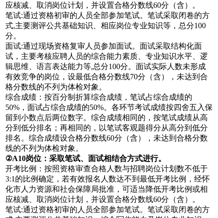
应核减、取消岗位计划，并设置合格分数线60分（含）。
笔试:通过资格初审的人员全部参加笔试。笔试采取闭卷的方
式,主要测评公共基础知识、相应岗位专业知识等，总分100
分。
面试:通过现场资格复审人员参加面试。面试采取结构化面
试，主要考核应聘人员的综合能力素质、专业知识水平、逻
辑思维、语言表达能力等,总分100分。面试实际人数未形成
有效竞争的岗位，设最低合格分数线70分（含），未达到合
格分数线的不列为体检对象。
综合成绩：按百分制折算综合成绩，笔试占综合成绩的
50%，面试占综合成绩的50%。各环节考试成绩按四舍五入保
留到小数点后两位数字。综合成绩相同的，按笔试成绩从高
分到低分排名；再相同的，以笔试客观题得分从高分到低分
排名。综合成绩设合格分数线60分（含），未达到合格分数
线的不列为体检对象。
②A10岗位
：
采取笔试、面试相结合方式进行。
开考比例：按照资格审查合格人数与招聘岗位计划数不低于
3:1的比例确定，若有效报名人数达不到最低开考比例，经怀
化市人力资源和社会保障局批准，可适当降低开考比例或相
应核减、取消岗位计划，并设置合格分数线60分（含）。
笔试:通过资格初审的人员全部参加笔试。笔试采取闭卷的方