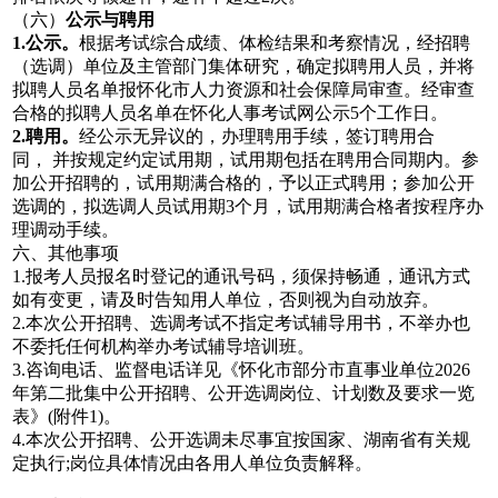
（六）
公示与聘用
1.公示。
根据考试综合成绩、体检结果和考察情况，经招聘
（选调）单位及主管部门集体研究，确定拟聘用人员，并将
拟聘人员名单报怀化市人力资源和社会保障局审查。经审查
合格的拟聘人员名单在怀化人事考试网公示5个工作日。
2.聘用。
经公示无异议的，办理聘用手续，签订聘用合
同， 并按规定约定试用期，试用期包括在聘用合同期内。参
加公开招聘的，试用期满合格的，予以正式聘用；参加公开
选调的，拟选调人员试用期3个月，试用期满合格者按程序办
理调动手续。
六、其他事项
1.报考人员报名时登记的通讯号码，须保持畅通，通讯方式
如有变更，请及时告知用人单位，否则视为自动放弃。
2.本次公开招聘、选调考试不指定考试辅导用书，不举办也
不委托任何机构举办考试辅导培训班。
3.咨询电话、监督电话详见《怀化市部分市直事业单位2026
年第二批集中公开招聘、公开选调岗位、计划数及要求一览
表》(附件1)。
4.本次公开招聘、公开选调未尽事宜按国家、湖南省有关规
定执行;岗位具体情况由各用人单位负责解释。