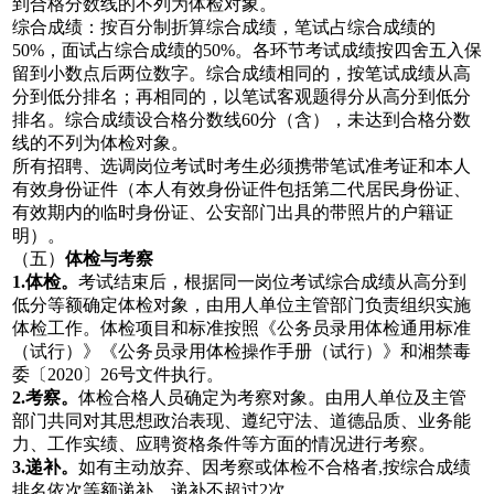
到合格分数线的不列为体检对象。
综合成绩：按百分制折算综合成绩，笔试占综合成绩的
50%，面试占综合成绩的50%。各环节考试成绩按四舍五入保
留到小数点后两位数字。综合成绩相同的，按笔试成绩从高
分到低分排名；再相同的，以笔试客观题得分从高分到低分
排名。综合成绩设合格分数线60分（含），未达到合格分数
线的不列为体检对象。
所有招聘、选调岗位考试时考生必须携带笔试准考证和本人
有效身份证件（本人有效身份证件包括第二代居民身份证、
有效期内的临时身份证、公安部门出具的带照片的户籍证
明）。
（五）
体检与考察
1.
体检。
考试结束后，根据同一岗位考试综合成绩从高分到
低分等额确定体检对象，由用人单位主管部门负责组织实施
体检工作。体检项目和标准按照《公务员录用体检通用标准
（试行）》《公务员录用体检操作手册（试行）》和湘禁毒
委〔2020〕26号文件执行。
2.
考察。
体检合格人员确定为考察对象。由用人单位及主管
部门共同对其思想政治表现、遵纪守法、道德品质、业务能
力、工作实绩、应聘资格条件等方面的情况进行考察。
3.
递补。
如有主动放弃、因考察或体检不合格者,按综合成绩
排名依次等额递补，递补不超过2次。