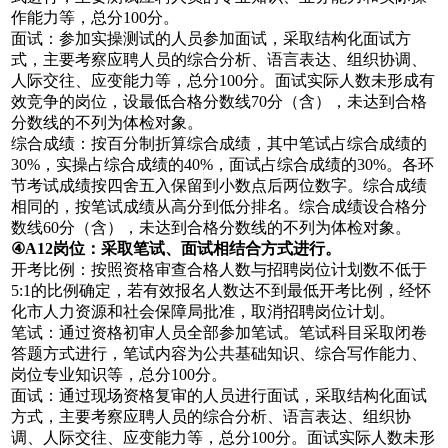
作能力等，总分100分。
面试：参加实操测试的人员参加面试，采取结构化面试方
式，主要考察应聘人员的综合分析、语言表达、组织协调、
人际交往、应变能力等，总分100分。面试实际人数未形成有
效竞争的岗位，设最低合格分数线70分（含），未达到合格
分数线的不列为体检对象。
综合成绩：按百分制折算综合成绩，其中笔试占综合成绩的
30%，实操占综合成绩的40%，面试占综合成绩的30%。各环
节考试成绩按四舍五入保留到小数点后两位数字。综合成绩
相同的，按笔试成绩从高分到低分排名。综合成绩设合格分
数线60分（含），未达到合格分数线的不列为体检对象。
④A12岗位
：
采取笔试、面试相结合方式进行。
开考比例：按照资格审查合格人数与招聘岗位计划数不低于
5:1的比例确定，若有效报名人数达不到最低开考比例，经怀
化市人力资源和社会保障局批准，取消招聘岗位计划。
笔试：通过资格初审人员全部参加笔试。笔试科目采取闭卷
答题方式进行，笔试内容为公共基础知识、综合写作能力、
岗位专业知识等，总分100分。
面试：通过现场资格复审的人员进行面试，采取结构化面试
方式，主要考察应聘人员的综合分析、语言表达、组织协
调、人际交往、应变能力等，总分100分。面试实际人数未形