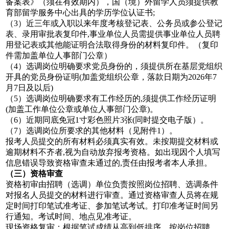
备案表》（须在有效期内），国（境）外留学人员须提供教
育部留学服务中心出具的学历学位认证书;
（3）近三年或入职以来年度考核登记表、公务员或参公登记
表、录用审批表复印件,事业单位人员需提供事业单位人员聘
用登记表或其他能证明合法取得身份的材料复印件。（复印
件需加盖单位人事部门公章）
（4）选调岗位明确要求党员身份的，须提供所在基层党组织
开具的党员身份证明(加盖党组织公章，落款日期为2026年7
月7日及以后)
（5）选调岗位明确要求有工作经历的,须提供工作经历证明
(加盖工作单位公章或单位人事部门公章)。
（6）近期同底免冠1寸彩色照片3张(同时提交电子版）。
（7）选调岗位所要求的其他材料（见附件1）。
报考人员提交的所有材料必须真实有效。未按期提交材料或
逾期材料不齐者,视为自动放弃报考资格。如出现因个人填写
信息错误导致资格审查未通过的,责任由报考者本人承担。
（三）资格审查
资格初审由招聘（选调）单位负责按照岗位招聘、选调条件
对报名人员提交的材料进行审查。通过资格审查人员将在规
定时间打印笔试准考证、参加笔试考试。打印准考证时间另
行通知。考试时间、地点见准考证。
现场资格复审：根据笔试成绩从高到低排序，按岗位招聘