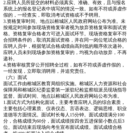
2.应聘人员所提交的材料必须真实、准确、有效，且与报名
系统上的报名登记表中填写的情况一致。如有不符或弄虚作
假的，一经查实，即取消考试资格或不予聘用。
3.资格复审时间、地点以榕城区人民政府网站公布为准。未
按规定时间参加现场资格复审者视为放弃资格复审和面试资
格。资格复审合格者方可进入面试环节。现场资格复审不符
合招聘条件的，取消其面试资格，并在同一岗位笔试合格的
应聘人员中，根据笔试合格成绩由高到低的顺序依次递补。
应聘人员未到现场参加资格复审的，均视为自动放弃，不再
递补。
4.资格审核贯穿公开招聘全过程，如有不符或弄虚作假的，
一经发现，立即取消聘用，并追究责任。
（六）面试
面试工作由榕城区教育局组织实施。榕城区人力资源和社会
保障局和榕城区纪委监委第一派驻纪检监察组派员现场指导
监督。面试时间、地点以榕城区人民政府网站公布为准。
1.面试方式为结构化面试，主要考查应聘人员的综合素质，
主要包括心理素质、仪表仪态、言语表达、逻辑思维、职业
道德等方面情况。面试时长每人15分钟。面试成绩满分100
分，合格成绩为60分，面试成绩按四舍五进保留小数点后3
位。面试结束后现场向考生宣布面试成绩。面试成绩合格