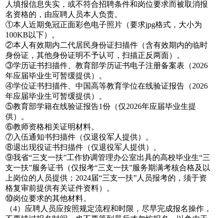
人填报信息失实，或不符合招聘条件和岗位要求而被取消报
名资格的，由应聘人员本人负责。
①本人近期免冠正面彩色电子照片（要求jpg格式，大小为
100KB以下）。
②本人有效期内二代居民身份证扫描件（含有效期内的临时
身份证，其他身份证明不予认可，扫描正反两面）。
③学历证书扫描件、教育部学历证书电子注册备案表（2026
年应届毕业生可暂缓提供）。
④学位证书扫描件、中国高等教育学位在线验证报告（2026
年应届毕业生可暂缓提供）。
⑤教育部学籍在线验证报告1份（仅2026年应届毕业生提
供）。
⑥教师资格相关证明材料。
⑦入伍通知书扫描件（仅退役军人提供）。
⑧退出现役证书扫描件（仅退役军人提供）。
⑨我省“三支一扶”工作协调管理办公室出具的高校毕业生“三
支一扶”服务证书（仅报考“三支一扶”服务期满考核合格及以
上岗位的人员提供；2024届“三支一扶”人员报考的，须于资
格复审前提供有关证件资料）。
⑩岗位要求的其他材料。
（4）应聘人员应按照规定流程和时限，尽早完成报名操作，