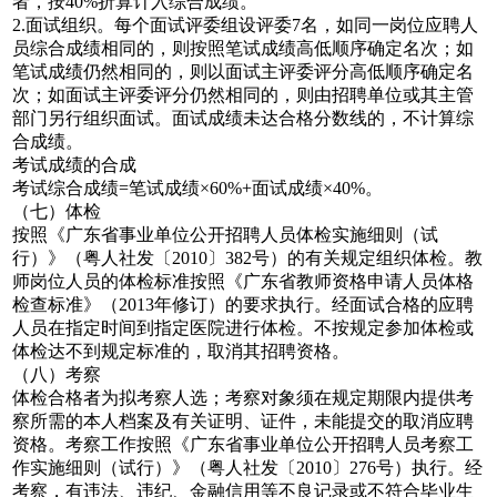
者，按40%折算计入综合成绩。
2.面试组织。每个面试评委组设评委7名，如同一岗位应聘人
员综合成绩相同的，则按照笔试成绩高低顺序确定名次；如
笔试成绩仍然相同的，则以面试主评委评分高低顺序确定名
次；如面试主评委评分仍然相同的，则由招聘单位或其主管
部门另行组织面试。面试成绩未达合格分数线的，不计算综
合成绩。
考试成绩的合成
考试综合成绩=笔试成绩×60%+面试成绩×40%。
（七）体检
按照《广东省事业单位公开招聘人员体检实施细则（试
行）》（粤人社发〔2010〕382号）的有关规定组织体检。教
师岗位人员的体检标准按照《广东省教师资格申请人员体格
检查标准》（2013年修订）的要求执行。经面试合格的应聘
人员在指定时间到指定医院进行体检。不按规定参加体检或
体检达不到规定标准的，取消其招聘资格。
（八）考察
体检合格者为拟考察人选；考察对象须在规定期限内提供考
察所需的本人档案及有关证明、证件，未能提交的取消应聘
资格。考察工作按照《广东省事业单位公开招聘人员考察工
作实施细则（试行）》（粤人社发〔2010〕276号）执行。经
考察，有违法、违纪、金融信用等不良记录或不符合毕业生