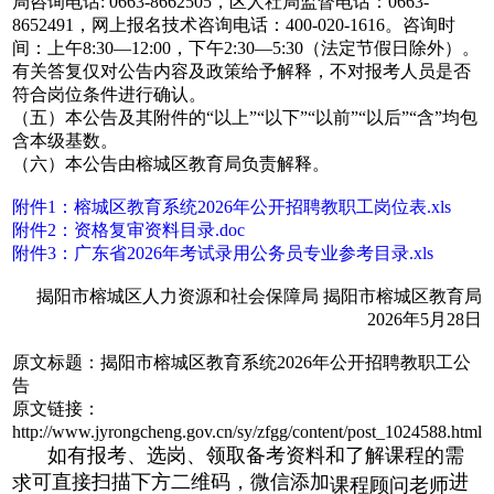
局咨询电话: 0663-8662505，区人社局监督电话：0663-
8652491，网上报名技术咨询电话：400-020-1616。咨询时
间：上午8:30—12:00，下午2:30—5:30（法定节假日除外）。
有关答复仅对公告内容及政策给予解释，不对报考人员是否
符合岗位条件进行确认。
（五）本公告及其附件的“以上”“以下”“以前”“以后”“含”均包
含本级基数。
（六）本公告由榕城区教育局负责解释。
附件1：榕城区教育系统2026年公开招聘教职工岗位表.xls
附件2：资格复审资料目录.doc
附件3：广东省2026年考试录用公务员专业参考目录.xls
揭阳市榕城区人力资源和社会保障局 揭阳市榕城区教育局
2026年5月28日
原文标题：揭阳市榕城区教育系统2026年公开招聘教职工公
告
原文链接：
http://www.jyrongcheng.gov.cn/sy/zfgg/content/post_1024588.html
如有报考、选岗、领取备考资料和了解课程的需
课程顾问老师
可直接扫描下方二维码，微信添加
进
求