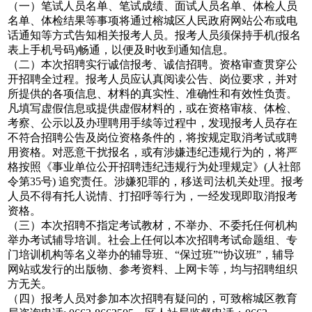
（一）笔试人员名单、笔试成绩、面试人员名单、体检人员
名单、体检结果等事项将通过榕城区人民政府网站公布或电
话通知等方式告知相关报考人员。报考人员须保持手机(报名
表上手机号码)畅通，以便及时收到通知信息。
（二）本次招聘实行诚信报考、诚信招聘。资格审查贯穿公
开招聘全过程。报考人员应认真阅读公告、岗位要求，并对
所提供的各项信息、材料的真实性、准确性和有效性负责。
凡填写虚假信息或提供虚假材料的，或在资格审核、体检、
考察、公示以及办理聘用手续等过程中，发现报考人员存在
不符合招聘公告及岗位资格条件的，将按规定取消考试或聘
用资格。对恶意干扰报名，或有涉嫌违纪违规行为的，将严
格按照《事业单位公开招聘违纪违规行为处理规定》(人社部
令第35号) 追究责任。涉嫌犯罪的，移送司法机关处理。报考
人员不得有托人说情、打招呼等行为，一经发现即取消报考
资格。
（三）本次招聘不指定考试教材，不举办、不委托任何机构
举办考试辅导培训。社会上任何以本次招聘考试命题组、专
门培训机构等名义举办的辅导班、“保过班”“协议班”，辅导
网站或发行的出版物、参考资料、上网卡等，均与招聘组织
方无关。
（四）报考人员对参加本次招聘有疑问的，可致榕城区教育