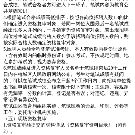
合成绩。笔试合格者方可进入下一环节。笔试内容为教育公
共基础知识。
4.根据笔试合格成绩高低排序，按照各岗位招聘人数1:3的比
例确定进入资格复审对象，若同一岗位入围最后一名笔试成
绩出现多人并列的，一并确定为资格复审对象。若出现招聘
岗位考生笔试成绩合格人数少于该招聘岗位招聘人数的，则
按实际合格人数确定资格复审对象。
5.应聘人员须全程凭笔试准考证、本人有效期内身份证原件
（含有效期内的临时身份证）参加考试。不按规定时间、地
点参加考试的，视为放弃资格。
6.笔试成绩及进入资格复审人员名单于笔试结束后20个工作
日内在榕城区人民政府网站公布。考生对笔试成绩有疑问
的，可以在笔试成绩公布之日起3个工作日内，向招聘单位提
出书面申请核查一次。核查限于以下范围：主观题、客观题
有无漏评；分数的计算、登记是否有误；对违纪、违规、异
常记录有异议的。
笔试由区教育局组织实施，笔试试卷的命题、印制、评卷等
工作，委托专业机构实施。
（五）现场资格复审
1.资格复审须提交的材料详见《资格复审资料目录》（附件
2）。