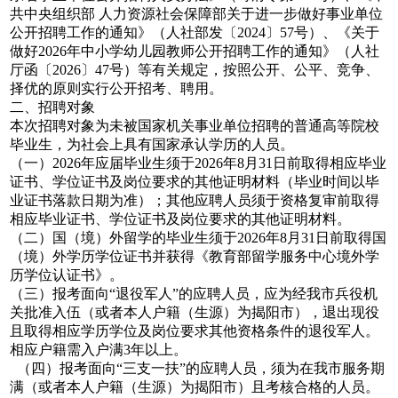
共中央组织部 人力资源社会保障部关于进一步做好事业单位
公开招聘工作的通知》（人社部发〔2024〕57号）、《关于
做好2026年中小学幼儿园教师公开招聘工作的通知》（人社
厅函〔2026〕47号）等有关规定，按照公开、公平、竞争、
择优的原则实行公开招考、聘用。
二、招聘对象
本次招聘对象为未被国家机关事业单位招聘的普通高等院校
毕业生，为社会上具有国家承认学历的人员。
（一）2026年应届毕业生须于2026年8月31日前取得相应毕业
证书、学位证书及岗位要求的其他证明材料（毕业时间以毕
业证书落款日期为准）；其他应聘人员须于资格复审前取得
相应毕业证书、学位证书及岗位要求的其他证明材料。
（二）国（境）外留学的毕业生须于2026年8月31日前取得国
（境）外学历学位证书并获得《教育部留学服务中心境外学
历学位认证书》。
（三）报考面向“退役军人”的应聘人员，应为经我市兵役机
关批准入伍（或者本人户籍（生源）为揭阳市），退出现役
且取得相应学历学位及岗位要求其他资格条件的退役军人。
相应户籍需入户满3年以上。
（四）报考面向“三支一扶”的应聘人员，须为在我市服务期
满（或者本人户籍（生源）为揭阳市）且考核合格的人员。