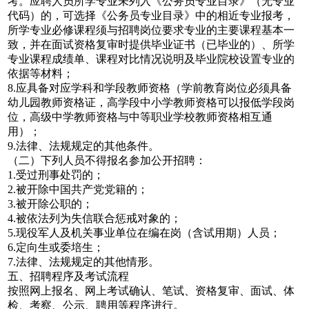
考。应聘人员所学专业未列入《公务员专业目录》（无专业
代码）的，可选择《公务员专业目录》中的相近专业报考，
所学专业必修课程须与招聘岗位要求专业的主要课程基本一
致，并在面试资格复审时提供毕业证书（已毕业的）、所学
专业课程成绩单、课程对比情况说明及毕业院校设置专业的
依据等材料；
8.应具备对应学科和学段教师资格（学前教育岗位必须具备
幼儿园教师资格证，高学段中小学教师资格可以报低学段岗
位，高级中学教师资格与中等职业学校教师资格相互通
用）；
9.法律、法规规定的其他条件。
（二）下列人员不得报名参加公开招聘：
1.受过刑事处罚的；
2.被开除中国共产党党籍的；
3.被开除公职的；
4.被依法列为失信联合惩戒对象的；
5.现役军人及机关事业单位在编在岗（含试用期）人员；
6.定向生或委培生；
7.法律、法规规定的其他情形。
五、招聘程序及考试流程
按照网上报名、网上考试确认、笔试、资格复审、面试、体
检、考察、公示、聘用等程序进行。