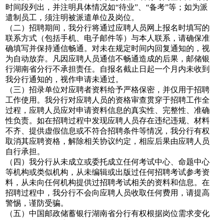
时间段列出，并注明具体情况如“待业”、“备考”等；如为派
遣制员工，须注明被派遣单位及岗位。
（二）招聘期间，我分行将通过应聘人员网上报名时填写的
联系方式（包括手机、电子邮件等）与本人联系，请确保准
确填写并保持通信畅通。对未在规定时间内回复通知的，视
为自动放弃。凡因应聘人员通信不畅通造成的后果，邮储银
行湖南省分行不承担责任。自报名截止日起一个月内未收到
我分行通知的，视作申请未通过。
（三）招录单位对应聘者资料给予严格保密，并仅用于招聘
工作使用。我分行对应聘人员的资格审查贯穿于招聘工作全
过程，应聘人员应对申请资料信息的真实性、完整性、准确
性负责。如在招聘过程中发现应聘人员存在违纪违规、材料
不齐、提供虚假信息或不符合招聘条件等情况，我分行有权
取消其应聘资格，解除相关协议约定，相应后果由应聘人员
自行承担。
（四）我分行从未成立或委托成立任何考试中心、命题中心
等机构或类似机构，从未编辑或出版过任何招聘考试参考资
料，从未向任何机构提供过招聘考试相关的资料和信息。在
招聘过程中，我分行不会向应聘人员收取任何费用，请提高
警惕，谨防受骗。
（五）中国邮政储蓄银行湖南省分行有权根据岗位需求变化