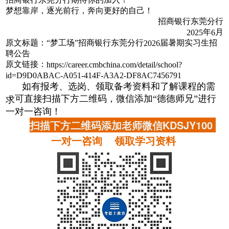
梦想靠岸，逐光前行，奔向更好的自己！
招商银行东莞分行
年
月
2025
6
原文标题：
“梦工场”招商银行东莞分行
届暑期实习生招
2026
聘公告
原文链接：
https://career.cmbchina.com/detail/school?
id=D9D0ABAC-A051-414F-A3A2-DF8AC7456791
如有报考、选岗、领取备考资料和了解课程的需
可直接扫描下方二维码，微信添加“德德师兄”进行
求
一对一咨询！
扫描下方二维码添加老师微信KDSJY100
一对一咨询 领取学习资料