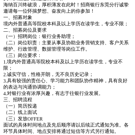
海纳百川终破浪，厚积薄发在此时！招商银行东莞分行诚挚
邀请每一位怀揣梦想、奋发向上的你参加！
一、招募对象
境内外普通高等院校本科及以上学历在读学生，专业不限；
二、招募岗位及要求
（一）招聘岗位：银行业务助理；
（二）岗位职责：主要从事及协助业务营销支持、客户关系
维护、行政管理、数据管理等岗位工作。
（三）岗位要求：
境内外普通高等院校本科及以上学历在读学生，专业不
1.
限；
诚实守信，性格开朗，无不良历史记录；
2.
具有较强的责任心、学习能力和团队协作精神，具有良好
3.
的表达与沟通协调能力；
对银行业有浓厚兴趣，有志于往银行业发展。
4.
三、招聘流程
（一）简历投递
（二）线上面试
（三）发放
OFFER
面试的具体时间地点及先后顺序请以后续正式通知为准。各
环节具体时间、地点安排将通过短信等方式另行通知。