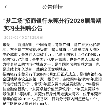
公告详情
“梦工场”招商银行东莞分行2026届暑期
实习生招聘公告
2025-06-10 2:11:25发布
东莞
——前拥深圳、中国香港，背靠广州，是广府文化代表
地。东莞是广东省辖地级市、超大城市，也是粤港澳大湾区
中心城市；是常住人口破千万，也是全国第十五个
破万
GDP
亿的“双万”之城；是中国近代史开篇地，也是全国人口吸引
力排名第四的“年轻”城市之一；是全国闻名的篮球之城，也
是连续七年入选新一线的全国文明城市。
招商银行东莞分行于
年
月
日正式成立，是招商银行在
2004
5
21
全国地级市设立的第一家一级分行，连续四年被评为“年度招
商银行优秀分行”，曾获“年度东莞市效益贡献奖”、“年度科
技金融创新奖”、“东莞卓越价值品牌银行”、“年度东莞城市
最佳雇主”等奖项。东莞分行身处粤港澳大湾区，位于东莞市
繁华的南城
中央商务区，目前分行辖内网点已达
个，
CBD
31
员工队伍总人数超过
人。
1100