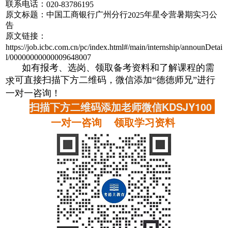
联系电话：
020-83786195
原文标题：中国工商银行广州分行
年星令营暑期实习公
2025
告
原文链接：
https://job.icbc.com.cn/pc/index.html#/main/internship/announDetai
l/00000000000009648007
如有报考、选岗、领取备考资料和了解课程的需
可直接扫描下方二维码，微信添加“德德师兄”进行
求
一对一咨询！
扫描下方二维码添加老师微信KDSJY100
一对一咨询 领取学习资料