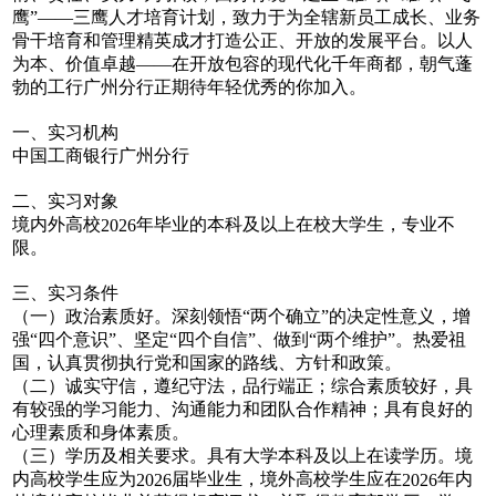
鹰”——三鹰人才培育计划，致力于为全辖新员工成长、业务
骨干培育和管理精英成才打造公正、开放的发展平台。以人
为本、价值卓越——在开放包容的现代化千年商都，朝气蓬
勃的工行广州分行正期待年轻优秀的你加入。
一、实习机构
中国工商银行广州分行
二、实习对象
境内外高校
年毕业的本科及以上在校大学生，专业不
2026
限。
三、实习条件
（一）政治素质好。深刻领悟
“两个确立”的决定性意义，增
强“四个意识”、坚定“四个自信”、做到“两个维护”。热爱祖
国，认真贯彻执行党和国家的路线、方针和政策。
（二）诚实守信，遵纪守法，品行端正；综合素质较好，具
有较强的学习能力、沟通能力和团队合作精神；具有良好的
心理素质和身体素质。
（三）学历及相关要求。具有大学本科及以上在读学历。境
内高校学生应为
届毕业生，境外高校学生应在
年内
2026
2026