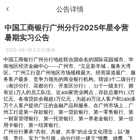
公告详情
中国工商银行广州分行2025年星令营
暑期实习公告
2025-06-10 2:2:57发布
中国工商银行广州分行地处联合国命名的国际花园城市、华
南地区经济金融中心
——广州市。“立足新羊城，服务大湾
区。”广州工行是广州地区市场规模最大、经营渠道最广、服
务客户最多、竞争力领先的商业银行机构。辖设
个二级分行
3
（南沙分行、花都分行、开发区分行）、
个一级支行、拥
31
有近
万人的员工队伍、近
家营业网点，存款总量约
万
1
400
1.3
亿元、各项贷款余额超
万亿元，为超
万法人客户和
多
1
49
2400
万个人客户提供广泛的金融产品和服务。在广州市场上，广
州工行是第一存款银行、第一贷款银行、第一零售银行、第
一财富管理银行、第一托管银行、第一养老金银行、第一信
用卡银行、第一结算银行。
广州分行秉承
“共创、共健、共享”的企业文化理念，以“激
情、责任、实力”为引领，由分行统一建立“雏鹰、雄鹰、飞