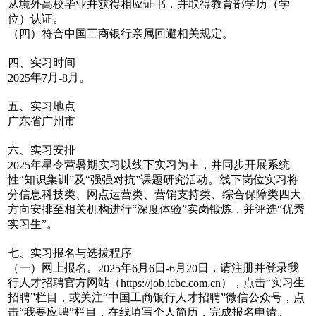
从境外高校毕业并获得相应证书，并取得教育部学历（学
位）认证。
（四）符合中国工商银行亲属回避相关规定。
四、实习时间
年
月
月。
2025
7
-8
五、实习地点
广东省广州市
六、实习安排
年星令营暑期实习以线下实习为主，并同步开展系统
2025
性“知识集训”及“强强对抗”课题研究活动。线下岗位实习将
分信息科技类、网点运营类、营销支持类、综合保障类四大
方向安排至相关机构进行“深度体验”实岗锻炼，并评选“优秀
实习生”。
七、实习报名与选拔程序
（一）网上报名。
年
月
日
月
日，请注册并登录我
2025
6
6
-6
20
行人才招聘官方网站（
），点击“实习生
https://job.icbc.com.cn
招聘”栏目，或关注“中国工商银行人才招聘”微信公众号，点
击“我要应聘”栏目，在线填写个人简历，完成报名申请。