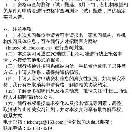
（二）资格审查与测评（试）甄选。
月下旬，各机构根据相
6
关条件对申请者进行资格审查与测评（试）甄选，择优确定
实习人选。
八、注意事项
（一）本次实习每位申请者可申请报名一家实习机构。各机
构实习具体信息，可在我行人才招聘官方网站
（
）进行查询浏览。
https://job.icbc.com.cn
（二）本次实习可通过
端或手机移动端进行线上报名申
PC
请，不接受其他形式的报名。
（三）我行将通过招聘系统站内信、手机短信或电子邮件等
方式与申请人联系，请保持通信畅通。
（四）申请人应对申请资料信息的真实性负责。如与事实不
符，我行有权取消其申请资格，解除相关协议约定。
（五）了解更多招聘讯息及相关动态，敬请关注
“中国工商银
行人才招聘”微信公众号。
（六）我行有权根据需求变化以及报名情况等因素，调整、
取消或终止相关实习计划，并对本次实习享有最终解释权。
联系方式
电子邮箱：
请勿投简历至此邮箱
icbchrgz@163.com (
)
联系电话：
020-83786191